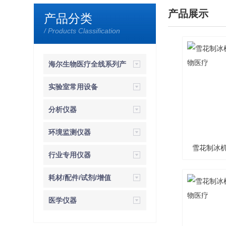
产品展示
产品分类
/ Products Classification
海尔生物医疗全线系列产
品
实验室常用设备
分析仪器
环境监测仪器
雪花制冰机
行业专用仪器
耗材/配件/试剂/增值
医学仪器