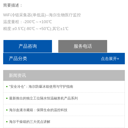
简要描述：
WiFi冷链采集器(单低温)--海尔生物医疗监控
温度量程：-200℃～+100℃
精度:±0.5℃(-80℃～+50℃);其它±1℃
屏幕：4.5英寸高清屏
分辨率:0.1℃
产品咨询
服务电话
传感器：单路2米PT1000温度传感器
产品分类
点击展开+
新闻资讯
“安全冷仓”：海尔防爆冰箱使用与守护指南
最新推出的独立工位隔水恒温融浆机产品系列
海尔血液冷藏箱：保障生命的温控科技
海尔干燥箱的三大优点讲解