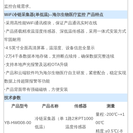
监控合规需求。
WiFi冷链采集器(单低温)--海尔生物医疗监控
产品特点
·
采用高性能WiFi通讯模块，保证产品通讯实时在线
·
产品搭载精准温湿度传感器、深低温传感器，采用一体式安装方式
牢固耐用
·
4.5英寸全面高清屏幕，温湿度、设备信息全显示
·
2万4千条数据本地存储，支持断点续传，确保数据完整连续
·
支持本地声光报警及远程OTA升级
·
产品和云端软件均为海尔生物医疗自主研发，紧密配合，稳定实现
数据上传超限报警等功能
·
产品背面带有强磁磁铁，方便安装
技术参数
产品型号
产品名称
传感器
测量
量程:-200℃~+1
冷链采集器（单
1路2米PT1000
YB-HW008-00
00℃
低温）
温度传感器
精度:±0.5℃(-8