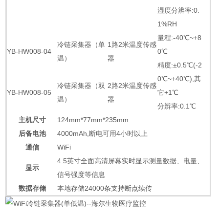
湿度分辨率:0.
1%RH
量程:-40℃~+8
冷链采集器（单
1路2米温度传感
YB-HW008-04
0℃
温）
器
精度:±0.5℃(-2
0℃~+40℃);其
冷链采集器（双
2路2米温度传感
YB-HW008-05
它+1℃
温）
器
分辨率:0.1℃
主机尺寸
124mm*77mm*235mm
后备电池
4000mAh,断电可用4小时以上
通信
WiFi
4.5英寸全面高清屏幕实时显示测量数据、电量、
显示
信号强度等信息
数据存储
本地存储24000条支持断点续传