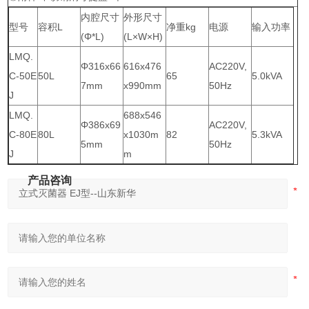
内腔尺寸
外形尺寸
型号
容积L
净重kg
电源
输入功率
(Φ*L)
(L×W×H)
LMQ.
Φ316x66
616x476
AC220V,
C-50E
50L
65
5.0kVA
7mm
x990mm
50Hz
J
LMQ.
688x546
Φ386x69
AC220V,
C-80E
80L
x1030m
82
5.3kVA
5mm
50Hz
J
m
产品咨询