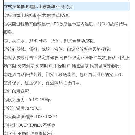
立式灭菌器 EJ型--山东新华
性能特点
◎采用微电脑控制技术,触摸式按键。
◎灭菌过程动态曲线显示,LED数字显示室内温度、时间和故障代码
报警。
◎手动注水、排水,升温、灭菌、排汽全自动控制。
◎设有器械、辅料、橡胶、液体、自定义等多种灭菌程序。
◎默认参数可自行设定并修改,可自行设定正压脉冲次数,脉动上限,脉
动下限,灭菌温度,灭菌时间,干燥时间,沸点温度,结束温度等参数。
◎超温自动保护装置、门安全联锁装置、超压自动泄压的安全阀、
短路保护、过压保护、保温隔热防烫门罩。
◎打印机选配。
◎设计压力: -0.1/0.28Mpa
◎设计温度: 142°C .
◎灭菌温度选择: 105~138°C
◎腔体: 06Cr 19Ni10不锈钢
◎附件:不锈钢消毒提篮2个