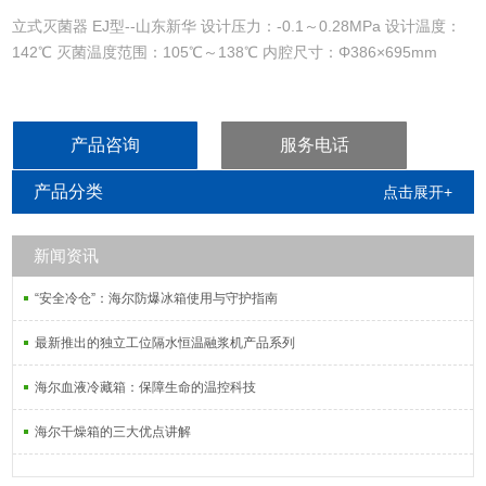
立式灭菌器 EJ型--山东新华 设计压力：-0.1～0.28MPa 设计温度：
142℃ 灭菌温度范围：105℃～138℃ 内腔尺寸：Φ386×695mm
产品咨询
服务电话
产品分类
点击展开+
新闻资讯
“安全冷仓”：海尔防爆冰箱使用与守护指南
最新推出的独立工位隔水恒温融浆机产品系列
海尔血液冷藏箱：保障生命的温控科技
海尔干燥箱的三大优点讲解