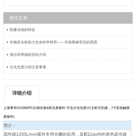
相关文章
防爆冰箱的特征
生物安全柜助力生命科学研究——市场青睐背后的原因
海尔培养箱的百科介绍
分光光度计的注意事项
详细介绍
上海菁华
UV1800PC
比例光束
&
双光束紫外
-
可见分光光度计
(
主机可扫描，
7
寸彩色触摸
屏操作
)
简介：
高性能1200L/mm紫外专用光栅的应用，及配以du特的单色器光路