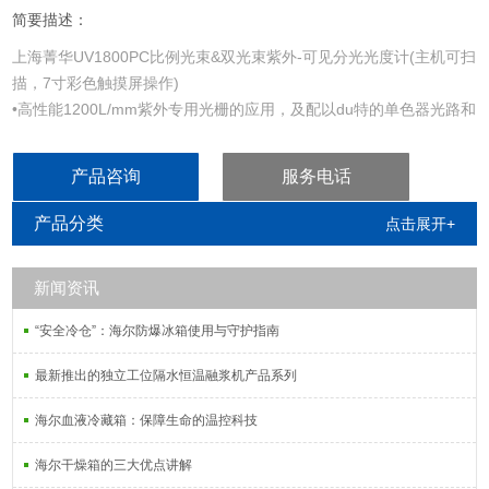
简要描述：
上海菁华UV1800PC比例光束&双光束紫外-可见分光光度计(主机可扫
描，7寸彩色触摸屏操作)
•高性能1200L/mm紫外专用光栅的应用，及配以du特的单色器光路和
进口电转换器的融合，确保了仪器的低杂散光、高分辨率、高光度线
性。
产品咨询
服务电话
•宽大的试样室，根据不同要求最大可选择10cm样品架，满足特殊行
业的需求。
产品分类
点击展开+
•进口长寿命氘灯及钨灯的采用，保证了仪器对光源能量的高品质要
求，使仪器能够长时期处于高稳状态
新闻资讯
“安全冷仓”：海尔防爆冰箱使用与守护指南
最新推出的独立工位隔水恒温融浆机产品系列
海尔血液冷藏箱：保障生命的温控科技
海尔干燥箱的三大优点讲解