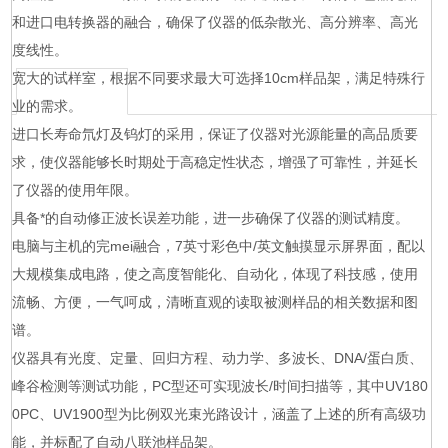
和进口电转换器的融合，确保了仪器的低杂散光、高分辨率、高光
度线性。
宽大的试样室，根据不同要求最大可选择10cm样品架，满足特殊行
业的需求。
进口长寿命氘灯及钨灯的采用，保证了仪器对光源能量的高品质要
求，使仪器能够长时期处于高稳定性状态，增强了可靠性，并延长
了仪器的使用年限。
具备*的自动修正波长误差功能，进一步确保了仪器的测试精度。
电脑与主机的完mei融合，7英寸彩色中/英文触摸显示屏界面，配以
大规模集成电路，使之高度智能化、自动化，体现了科技感，使用
流畅、方便，一气呵成，清晰直观的读取被测样品的相关数据和图
谱。
仪器具有光度、定量、回归方程、动力学、多波长、DNA/蛋白质、
峰谷检测等测试功能，PC型还可实现波长/时间扫描等，其中UV180
0PC、UV1900型为比例双光束光路设计，涵盖了上述的所有高级功
能，并标配了自动八联池样品架。