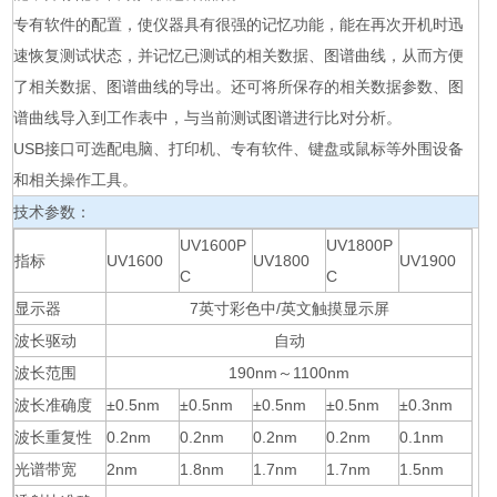
专有软件的配置，使仪器具有很强的记忆功能，能在再次开机时迅
速恢复测试状态，并记忆已测试的相关数据、图谱曲线，从而方便
了相关数据、图谱曲线的导出。还可将所保存的相关数据参数、图
谱曲线导入到工作表中，与当前测试图谱进行比对分析。
USB接口可选配电脑、打印机、专有软件、键盘或鼠标等外围设备
和相关操作工具。
技术参数：
UV1600P
UV1800P
指标
UV1600
UV1800
UV1900
C
C
显示器
7英寸彩色中/英文触摸显示屏
波长驱动
自动
波长范围
190nm～1100nm
波长准确度
±0.5nm
±0.5nm
±0.5nm
±0.5nm
±0.3nm
波长重复性
0.2nm
0.2nm
0.2nm
0.2nm
0.1nm
光谱带宽
2nm
1.8nm
1.7nm
1.7nm
1.5nm