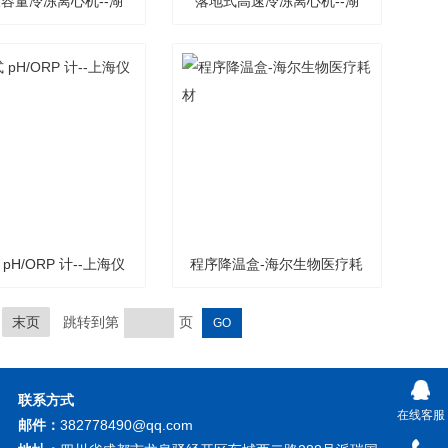
容量冷冻离心机--湖
落地式高速冷冻离心机--湖
南恒诺
南恒诺
pH/ORP 计--上海仪
程序降温盒-海尔生物医疗耗
电雷磁
材
末页
跳转到第
页
联系方式
在线客服
邮件：
382778490@qq.com