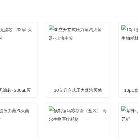
滤芯- 200μL灭
30立升立式压力蒸汽灭菌
10μL
--海尔耗材
器--上海申安