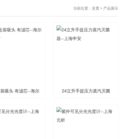
当前位置：
主页
> 产品展示
盒装吸头 有滤芯--海尔
24立升手提压力蒸汽灭菌
生物耗材
器--上海申安