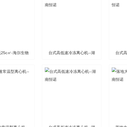
25c㎡-海尔生物
台式高低速冷冻离心机--湖
台式高
医疗耗材
南恒诺