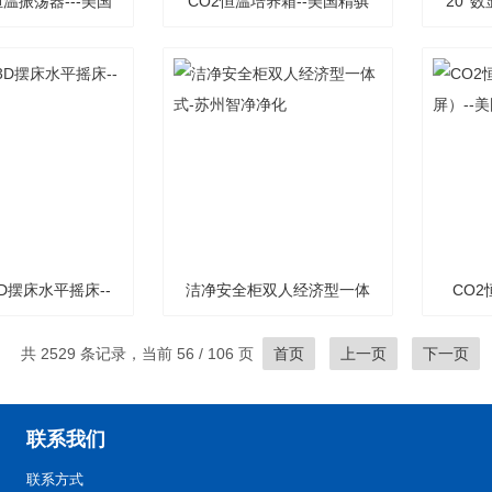
温振荡器---美国
CO2恒温培养箱--美国精骐
20°数
精骐
D摆床水平摇床--
洁净安全柜双人经济型一体
CO
美国精骐
式-苏州智净净化
共 2529 条记录，当前 56 / 106 页
首页
上一页
下一页
联系我们
联系方式