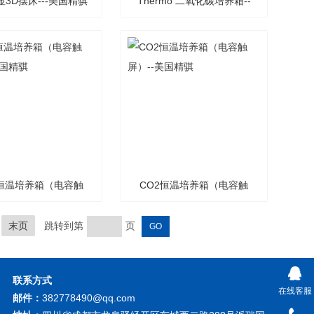
显3D摆床---美国精骐
Thermo 二氧化碳培养箱--
赛默飞世尔
2恒温培养箱（电容触
CO2恒温培养箱（电容触
屏）--美国精骐
屏）--美国精骐
末页
跳转到第
页
联系方式
在线客服
邮件：
382778490@qq.com