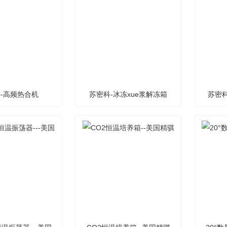
-高频热合机
苏密科-冰冻xue浆解冻箱
苏密