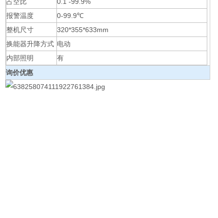
占空比
0.1 -99.9%
报警温度
0-99.9℃
整机尺寸
320*355*633mm
换能器升降方式
电动
内部照明
有
询价优惠