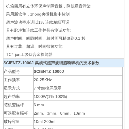
· 机箱四周有立体环保声学隔音板，降低噪音污染
· 采用新软件，zhong央微机集中控制
· 超声波功率步进以1% 连续精细可调
· 具有脉冲和连续工作并带有测试功能
· 超声时间、间隙时间、总时间可精确到0.1 秒
· 具有过载、超温、时间报警功能
· TC4 jun工级钛合金换能器
SCIENTZ-1000J
集成式超声波细胞粉碎机
的
技术参数
产品型号
SCIENTZ-1000J
工作频率
20-25KHz
显示方式
7 寸触摸屏显示
超声功率
1000W(1%-100%)
随机变幅杆
6 mm
可选配变幅杆
2mm、3mm、8mm、10mm
破碎容量
10ml-200ml