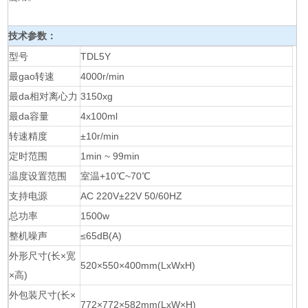
技术参数：
型号
TDL5Y
最gao转速
4000r/min
最da相对离心力
3150xg
最da容量
4x100ml
转速精度
±10r/min
定时范围
1min ~ 99min
温度设置范围
室温+10℃~70℃
支持电源
AC 220V±22V 50/60HZ
总功率
1500w
整机噪声
≤65dB(A)
外形尺寸(长×宽
520×550×400mm(LxWxH)
×高)
外包装尺寸(长×
772×772×582mm(LxW×H)