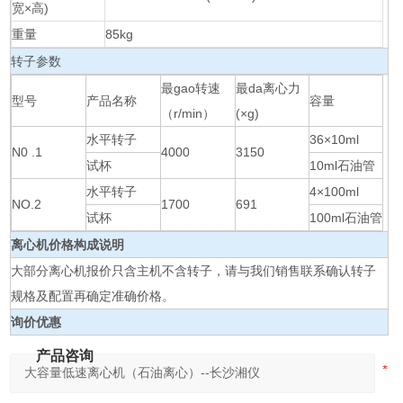
宽×高)
重量
85kg
转子参数
最gao转速
最da离心力
型号
产品名称
容量
（r/min）
(×g)
水平转子
36×10ml
N0 .1
4000
3150
试杯
10ml石油管
水平转子
4×100ml
NO.2
1700
691
试杯
100ml石油管
离心机价格构成说明
大部分离心机报价只含主机不含转子，请与我们销售联系确认转子
规格及配置再确定准确价格。
询价优惠
产品咨询