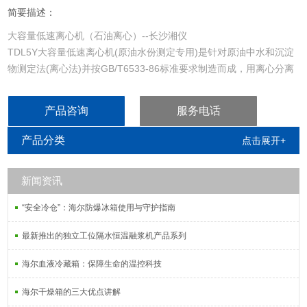
简要描述：
大容量低速离心机（石油离心）--长沙湘仪
TDL5Y大容量低速离心机(原油水份测定专用)是针对原油中水和沉淀
物测定法(离心法)并按GB/T6533-86标准要求制造而成，用离心分离
法测定原油中的水和沉淀物。是石油开采行业和科研单位进行水份测
定的理想分离设备。
产品咨询
服务电话
产品分类
点击展开+
新闻资讯
“安全冷仓”：海尔防爆冰箱使用与守护指南
最新推出的独立工位隔水恒温融浆机产品系列
海尔血液冷藏箱：保障生命的温控科技
海尔干燥箱的三大优点讲解