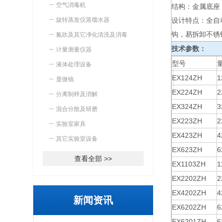
空气消毒机
结构：金属底座
旋转蒸发仪蒸馏水器
设计特点：全自
钩，易拆卸不锈
氮吹及其它净化清洗及消毒
技术参数：
计量测量仪器
型号
液体处理设备
EX124ZH
1
显微镜
EX224ZH
2
分离制样及消解
EX324ZH
3
混合分散及研磨
EX223ZH
2
实验室家具
EX423ZH
4
其它实验室设备
EX623ZH
6
查看全部 >>
EX1103ZH
1
EX2202ZH
2
EX4202ZH
4
新闻资讯
EX6202ZH
6
EX6201ZH
6