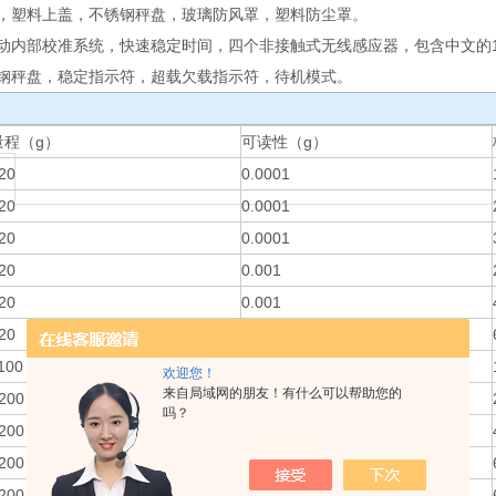
，塑料上盖，不锈钢秤盘，玻璃防风罩，塑料防尘罩。
动内部校准系统，快速稳定时间，四个非接触式无线感应器，包含中文的
钢秤盘，稳定指示符，超载欠载指示符，待机模式。
量程（g）
可读性（g）
20
0.0001
20
0.0001
20
0.0001
20
0.001
20
0.001
20
0.001
100
0.001
欢迎您！
来自局域网的朋友！有什么可以帮助您的
200
0.01
吗？
200
0.01
200
0.01
200
0.1