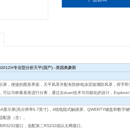
X10201ZH专业型分析天平(国产)
--
美国奥豪斯
示屏，便捷的图形界面，天平风罩并配有防静电涂层玻璃防风罩，挥手即开的
，可以与称量基座进行分离，通过尖duan技术与功能化的设计，Explo
A显示屏(高分辨率5.7英寸)，4线电阻式触摸屏。QWERTY键盘和数
适配器（含）。
和RS232接口，选配第二RS232或以太网接口。