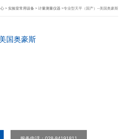
中心
>
实验室常用设备
>
计量测量仪器
>专业型天平（国产）--美国奥豪斯
-美国奥豪斯
服务电话
：028-84191811