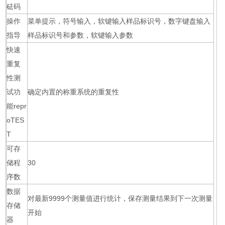
砝码
操作
菜单提示，符号输入，软键输入样品标识号，数字键盘输入
指导
样品标识号和参数，软键输入参数
快速
重复
性测
试功
确定内置的称重系统的重复性
能repr
oTES
T
可存
储程
30
序数
数据
对最新9999个测量值进行统计，保存测量结果到下一次测量
存储
开始
器