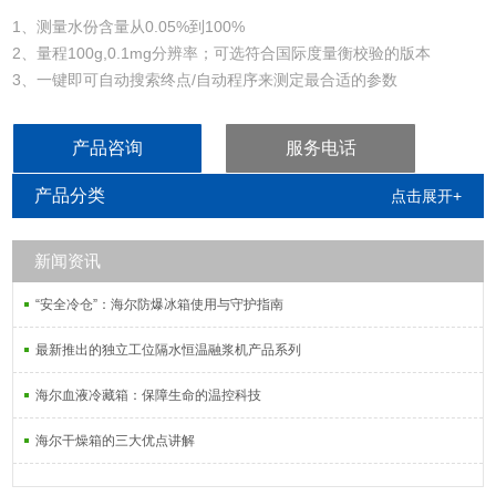
1、测量水份含量从0.05%到100%
2、量程100g,0.1mg分辨率；可选符合国际度量衡校验的版本
3、一键即可自动搜索终点/自动程序来测定最合适的参数
4、可选择三种红外加热器：陶瓷加热器，卤素灯，石英CQR加热器
来快速加热样品
产品咨询
服务电话
5、因为有内置校准砝码，快速重复性测试功能和温度调节设置(附
件)，所以可以通过符合DIN/ISO的自动测试和自动校准能力快速和简
产品分类
点击展开+
单的控制准确性
新闻资讯
“安全冷仓”：海尔防爆冰箱使用与守护指南
最新推出的独立工位隔水恒温融浆机产品系列
海尔血液冷藏箱：保障生命的温控科技
海尔干燥箱的三大优点讲解