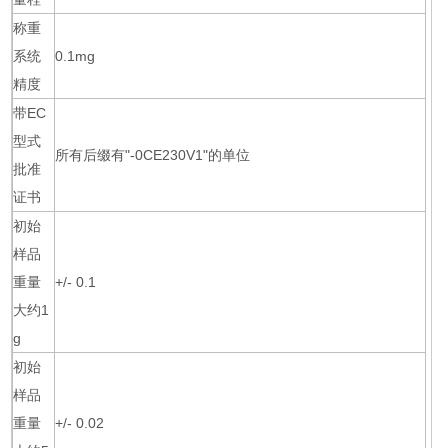
称重
系统
0.1mg
精度
带EC
型式
所有后缀有"-0CE230V1"的单位
批准
证书
初始
样品
重量
+/- 0.1
大约1
g
初始
样品
重量
+/- 0.02