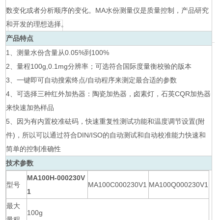
数变化或者分析顺序的变化。MA水份测量仪是质量控制，产品研究
和开发的理想选择。
产品特点
1、测量水份含量从0.05%到100%
2、量程100g,0.1mg分辨率；可选符合国际度量衡校验的版本
3、一键即可自动搜索终点/自动程序来测定最合适的参数
4、可选择三种红外加热器：陶瓷加热器，卤素灯，石英CQR加热器
来快速加热样品
5、因为有内置校准砝码，快速重复性测试功能和温度调节设置(附
件)，所以可以通过符合DIN/ISO的自动测试和自动校准能力快速和
简单的控制准确性
技术参数
MA100H-000230V
型号
MA100C000230V1
MA100Q000230V1
1
最大
100g
量程