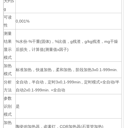
大约5
g
可读
0,001%
性
测量
结果
%水份-%干重(固体)，%比值，g残渣，g/kg残渣，mg干燥
显示
后损失，计算值(测量值x因子)
模式
加热
标准加热，快速加热，柔和加热，阶段加热3x0.1-999min.
模式
分析
全自动，半自动，定时3x0,1-999min., 定时模式+全自动/半
方法
自动2x0.1-999min. +全自动
参数
识别
是
模式
加热
陶瓷IR加热器，卤素灯，CQR加热器(石英管加热)