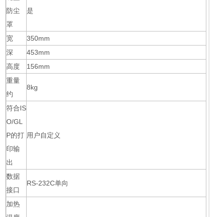
防尘
是
罩
宽
350mm
深
453mm
高度
156mm
重量
8kg
约
符合IS
O/GL
P的打
用户自定义
印输
出
数据
RS-232C单向
接口
加热