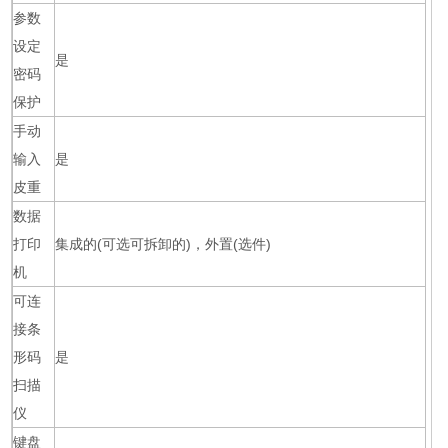
参数
设定
是
密码
保护
手动
输入
是
皮重
数据
打印
集成的(可选可拆卸的)，外置(选件)
机
可连
接条
形码
是
扫描
仪
键盘