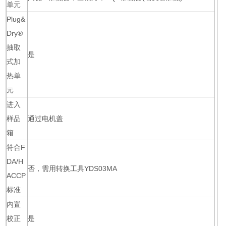
单元
Plug&
Dry®
抽取
是
式加
热单
元
进入
样品
通过电机盖
箱
符合F
DA/H
否，需用转换工具YDS03MA
ACCP
标准
内置
校正
是