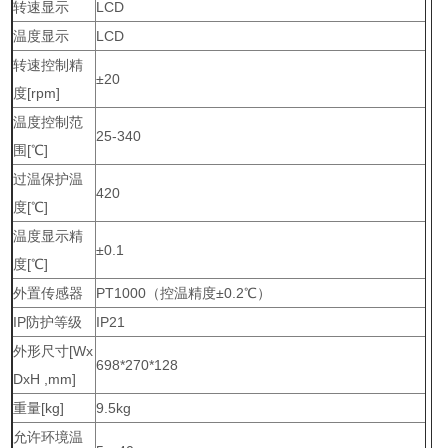
转速显示
LCD
温度显示
LCD
转速控制精
±20
度[rpm]
温度控制范
25-340
围[℃]
过温保护温
420
度[℃]
温度显示精
±0.1
度[℃]
外置传感器
PT1000（控温精度±0.2℃）
IP防护等级
IP21
外形尺寸[Wx
698*270*128
DxH ,mm]
重量[kg]
9.5kg
允许环境温