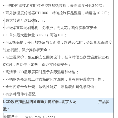
• ※PID控温技术实时精准控制加热过程，最高温度可达340℃；
• 可外接温度传感器PT1000，精确控制样品温度，精度达±0.2℃；
• 最大转速可达1500rpm；
• ※防爆直流无刷电机，免维护，无火花，确保实验室安全；
• ※单头最大搅拌量（H2O）可达10L；
• ※余热保护，停止加热后当盘面温度超过50℃时，会出现盘面温度
过热提醒，保护操作者安全；
• ※过温保护，独立的安全回路设计，任何时候当盘面温度超过42
0℃时，自动停止加热，保证实验室安全；
• 高清晰LCD显示屏同时显示实际温度和转速；
• 不锈钢陶瓷涂层工作盘极耐化学腐蚀，具有良好温度均一性；
• 全封闭铝合金外壳，散热性能好，喷塑表面耐化学腐蚀；
• 有多种附件相适配。
LCD数控加热型四通道磁力搅拌器--北京大龙
产品参
数：
盘面尺寸
Φ135mm（5inch）