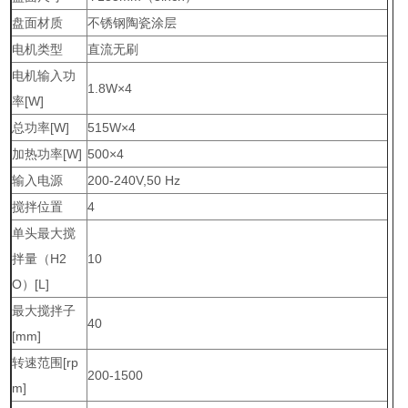
盘面材质
不锈钢陶瓷涂层
电机类型
直流无刷
电机输入功
1.8W×4
率[W]
总功率[W]
515W×4
加热功率[W]
500×4
输入电源
200-240V,50 Hz
搅拌位置
4
单头最大搅
拌量（H2
10
O）[L]
最大搅拌子
40
[mm]
转速范围[rp
200-1500
m]