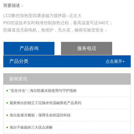
简要描述：
LCD数控加热型四通道磁力搅拌器--北京大
PID控温技术实时精准控制加热过程，最高温度可达340℃；
防爆直流无刷电机，免维护，无火花，确保实验室安全；
单头最大搅拌量（H2O）可达10L；
包含：
产品咨询
服务电话
1. MS-H340-S4LCD数控加热型四通道磁力搅拌器，陶瓷涂层盘面
（8030271110）
产品分类
点击展开+
2. 四套 (PT1000-A外置传感器 18900016 + 支架MSPS03
18900540）
新闻资讯
“安全冷仓”：海尔防爆冰箱使用与守护指南
最新推出的独立工位隔水恒温融浆机产品系列
海尔血液冷藏箱：保障生命的温控科技
海尔干燥箱的三大优点讲解