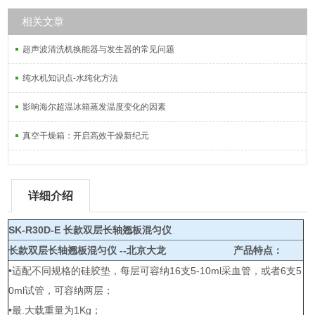
相关文章
超声波清洗机换能器与发生器的常见问题
纯水机知识点-水纯化方法
影响海尔超温冰箱蒸发温度变化的因素
真空干燥箱：开启高效干燥新纪元
详细介绍
SK-R30D-E 长款双层长轴翘板混匀仪
长款双层长轴翘板混匀仪 --北京大龙
产品特点：
•适配不同规格的硅胶垫，每层可容纳16支5-10ml采血管，或者6支5
0ml试管，可容纳两层；
•最.大载重量为1Kg；