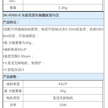
x高）
重量
2.2Kg
SK-R30D-E 长款双层长轴翘板混匀仪
产品特点：
•适配不同规格的硅胶垫，每层可容纳16支5-10ml采血管，或者6支5
0ml试管，可容纳两层；
•最.大载重量为1Kg；
•倾斜角度40±3º
•速度范围0-30rpm；
•※直流无刷电机，免维护；
•※宽电压设计
产品参数：
倾斜角度
43±3º
最.大载重量
1Kg
电机类型
直流无刷电机
功率
15W