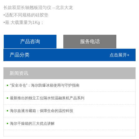
长款双层长轴翘板混匀仪 --北京大龙
•适配不同规格的硅胶垫
•最.大载重量为1Kg；
•倾斜角度40±3º
•速度范围0-30rpm；
产品咨询
服务电话
•※直流无刷电机，免维护；
•※宽电压设计
产品分类
点击展开+
新闻资讯
“安全冷仓”：海尔防爆冰箱使用与守护指南
最新推出的独立工位隔水恒温融浆机产品系列
海尔血液冷藏箱：保障生命的温控科技
海尔干燥箱的三大优点讲解