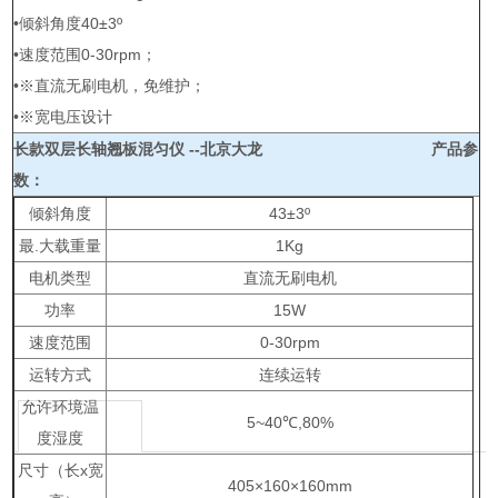
•倾斜角度40±3º
•速度范围0-30rpm；
•※直流无刷电机，免维护；
•※宽电压设计
长款双层长轴翘板混匀仪 --北京大龙
产品参
数：
倾斜角度
43±3º
最.大载重量
1Kg
电机类型
直流无刷电机
功率
15W
速度范围
0-30rpm
运转方式
连续运转
允许环境温
5~40℃,80%
度湿度
尺寸（长x宽
405×160×160mm