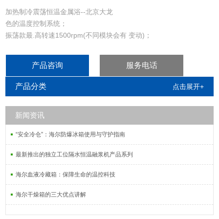
加热制冷震荡恒温金属浴--北京大龙
色的温度控制系统；
振荡款最.高转速1500rpm(不同模块会有 变动)；
多种承载模块选择；
支持程序编辑和存储；
产品咨询
服务电话
磁铁吸附技术，无需工具，模块即可自动 与机器吸附；
配置保温功能模块罩，防止热量散失。
产品分类
点击展开+
加热制冷震荡恒温金属浴（磁吸附款）
新闻资讯
“安全冷仓”：海尔防爆冰箱使用与守护指南
最新推出的独立工位隔水恒温融浆机产品系列
海尔血液冷藏箱：保障生命的温控科技
海尔干燥箱的三大优点讲解