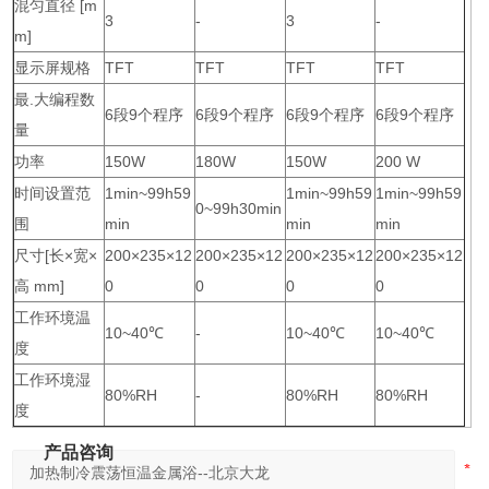
混匀直径 [m
3
-
3
-
m]
显示屏规格
TFT
TFT
TFT
TFT
最.大编程数
6段9个程序
6段9个程序
6段9个程序
6段9个程序
量
功率
150W
180W
150W
200 W
时间设置范
1min~99h59
1min~99h59
1min~99h59
0~99h30min
围
min
min
min
尺寸[长×宽×
200×235×12
200×235×12
200×235×12
200×235×12
高 mm]
0
0
0
0
工作环境温
10~40℃
-
10~40℃
10~40℃
度
工作环境湿
80%RH
-
80%RH
80%RH
度
产品咨询