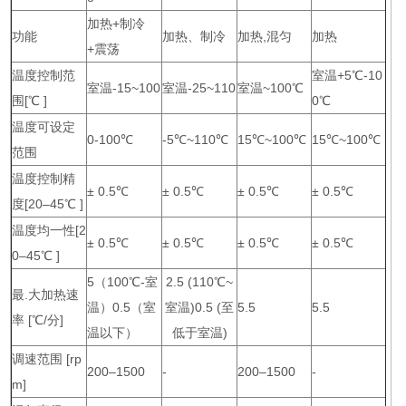
加热+制冷
功能
加热、制冷
加热,混匀
加热
+震荡
温度控制范
室温+5℃-10
室温-15~100
室温-25~110
室温~100℃
围[℃ ]
0℃
温度可设定
0-100℃
-5℃~110℃
15℃~100℃
15℃~100℃
范围
温度控制精
± 0.5℃
± 0.5℃
± 0.5℃
± 0.5℃
度[20–45℃ ]
温度均一性[2
± 0.5℃
± 0.5℃
± 0.5℃
± 0.5℃
0–45℃ ]
5（100℃-室
2.5 (110℃~
最.大加热速
温）0.5（室
室温)0.5 (至
5.5
5.5
率 [℃/分]
温以下）
低于室温)
调速范围 [rp
200–1500
-
200–1500
-
m]