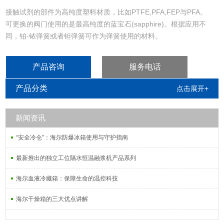
接触试剂的部件为高纯度塑料材质，比如PTFE,PFA,FEP与PFA。
可更换的阀门使用的是最高纯度的蓝宝石(sapphire)。根据应用不
同，铂-铱弹簧或者钽弹簧可作为弹簧使用的材料。
45mm标准螺口加上包装内含的转接头可以适配绝大多数常见实验室
试剂瓶。
产品咨询
服务电话
阀门模块可360O旋转，可让试剂瓶永远保持面对操作者。
可伸缩吸液管兼容各种试剂瓶规格。
产品分类
点击展开+
新闻资讯
“安全冷仓”：海尔防爆冰箱使用与守护指南
最新推出的独立工位隔水恒温融浆机产品系列
海尔血液冷藏箱：保障生命的温控科技
海尔干燥箱的三大优点讲解