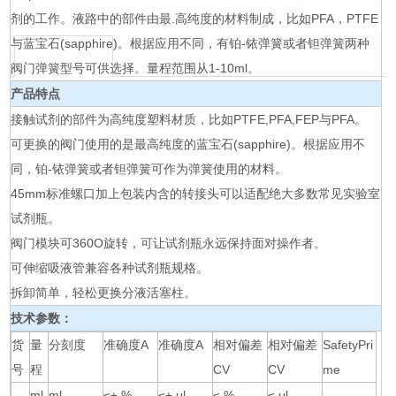
剂的工作。液路中的部件由最.高纯度的材料制成，比如PFA，PTFE
与蓝宝石(sapphire)。根据应用不同，有铂-铱弹簧或者钽弹簧两种
阀门弹簧型号可供选择。量程范围从1-10ml。
产品特点
接触试剂的部件为高纯度塑料材质，比如PTFE,PFA,FEP与PFA。
可更换的阀门使用的是最高纯度的蓝宝石(sapphire)。根据应用不
同，铂-铱弹簧或者钽弹簧可作为弹簧使用的材料。
45mm标准螺口加上包装内含的转接头可以适配绝大多数常见实验室
试剂瓶。
阀门模块可360O旋转，可让试剂瓶永远保持面对操作者。
可伸缩吸液管兼容各种试剂瓶规格。
拆卸简单，轻松更换分液活塞柱。
技术参数：
货
量
分刻度
准确度A
准确度A
相对偏差
相对偏差
SafetyPri
号
程
CV
CV
me
ml
ml
≤± %
≤± μl
≤ %
≤ μl