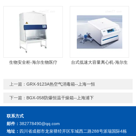
生物安全柜-海尔生物医疗
台式低速大容量离心机-海尔生
物医疗
上一篇：
GRX-9123A热空气消毒箱--上海一恒
下一篇：
BGX-058防爆恒温干燥箱--上海浦下
联系方式
邮件：
382778490@qq.com
地址：
四川省成都市龙泉驿经开区车城西二路288号派瑞国际4栋