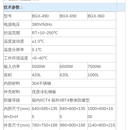
技术参数：
型号
BGX-490
BGX-690
BGX-960
电源电压
380V/50Hz
控温范围
RT+10~250℃
温度波动度
±1.0℃
温度分辨率
0.1℃
工作环境温度
+5~40℃
输入功率
5500W
6500W
7500W
容积
420L
620L
1000L
内胆材料
304不锈钢
外壳材料
优质冷轧钢板
防爆等级
箱内IICT4 箱外IIBT4整体防爆型
内胆尺寸(mm)
640×585×135
840×600×135
1000×600×16
W×D×H
5
5
00
外形尺寸(mm)
780×750×188
980×800×188
1140×800×215