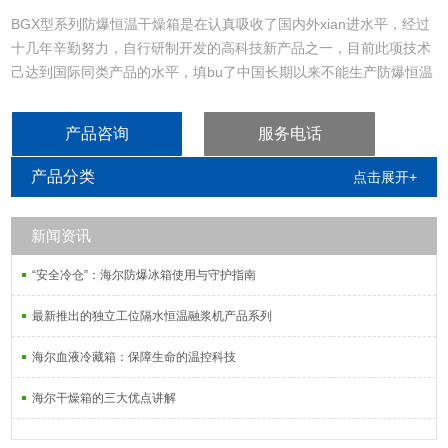
BGX型系列防爆恒温干燥箱是在认真吸收了国内外xian进水平，经过
十几年辛勤努力，自行研制开发的高科技新产品之一，目前此项技术
己达到国际同类产品的水平，填bu了中国长期以来不能生产防爆恒温
干燥箱的空白。
产品咨询
服务电话
产品分类
点击展开+
新闻资讯
“安全冷仓”：海尔防爆冰箱使用与守护指南
最新推出的独立工位隔水恒温融浆机产品系列
海尔血液冷藏箱：保障生命的温控科技
海尔干燥箱的三大优点讲解