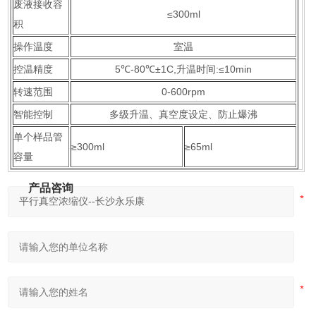
废液接收容
≤300ml
积
操作温度
室温
控温精度
5℃-80℃±1C,升温时间:≤10min
转速范围
0-600rpm
智能控制
多级升温、真空度设定、防止爆沸
单个样品管
≥300ml
≥65ml
容量
产品咨询