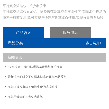
平行真空浓缩仪--长沙永乐康
平行真空浓缩仪在加热、涡旋振荡及真空负压条件下,实现多个样品的
快速平行蒸发浓缩,可实现与快速溶剂萃取仪使用,实现收集液自动转
移处理。
产品咨询
服务电话
产品分类
点击展开+
新闻资讯
“安全冷仓”：海尔防爆冰箱使用与守护指南
最新推出的独立工位隔水恒温融浆机产品系列
海尔血液冷藏箱：保障生命的温控科技
海尔干燥箱的三大优点讲解