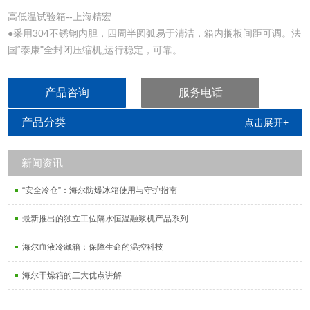
高低温试验箱--上海精宏
●采用304不锈钢内胆，四周半圆弧易于清洁，箱内搁板间距可调。法
国“泰康"全封闭压缩机,运行稳定，可靠。
●GDH型采用彩色液晶触摸屏温度控制器。一屏显示多种参数，即时
显示设备运行状态。具有PID自动演算功能，温度控制精确稳定。
产品咨询
服务电话
产品分类
点击展开+
新闻资讯
“安全冷仓”：海尔防爆冰箱使用与守护指南
最新推出的独立工位隔水恒温融浆机产品系列
海尔血液冷藏箱：保障生命的温控科技
海尔干燥箱的三大优点讲解