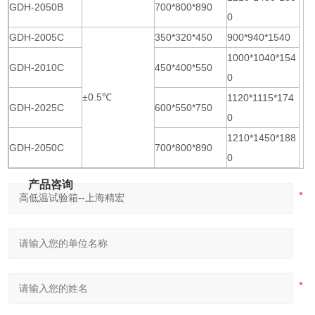
GDH-2050B
700*800*890
0
GDH-2005C
350*320*450
900*940*1540
1000*1040*154
GDH-2010C
450*400*550
0
±0.5℃
1120*1115*174
GDH-2025C
600*550*750
0
1210*1450*188
GDH-2050C
700*800*890
0
产品咨询