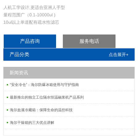
人机工学设计,更适合亚洲人手型
量程范围广（0.1-10000ul )
10ul以上单道配有疏水性滤芯
管嘴连件部分可拆卸并可高温灭菌
移液手感轻松、舒适
产品咨询
服务电话
产品分类
点击展开+
新闻资讯
“安全冷仓”：海尔防爆冰箱使用与守护指南
最新推出的独立工位隔水恒温融浆机产品系列
海尔血液冷藏箱：保障生命的温控科技
海尔干燥箱的三大优点讲解