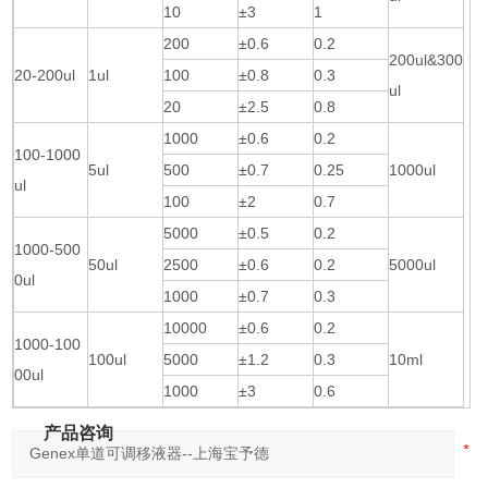
10
±3
1
200
±0.6
0.2
200ul&300
20-200ul
1ul
100
±0.8
0.3
ul
20
±2.5
0.8
1000
±0.6
0.2
100-1000
5ul
500
±0.7
0.25
1000ul
ul
100
±2
0.7
5000
±0.5
0.2
1000-500
50ul
2500
±0.6
0.2
5000ul
0ul
1000
±0.7
0.3
10000
±0.6
0.2
1000-100
100ul
5000
±1.2
0.3
10ml
00ul
1000
±3
0.6
产品咨询