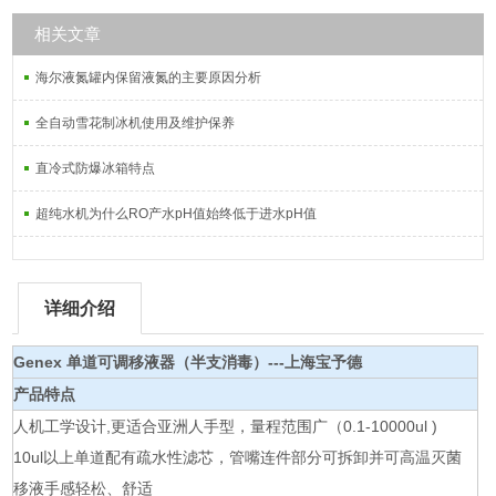
相关文章
海尔液氮罐内保留液氮的主要原因分析
全自动雪花制冰机使用及维护保养
直冷式防爆冰箱特点
超纯水机为什么RO产水pH值始终低于进水pH值
详细介绍
Genex 单道可调移液器（半支消毒）---上海宝予德
产品特点
人机工学设计,更适合亚洲人手型，量程范围广（0.1-10000ul )
10ul以上单道配有疏水性滤芯，管嘴连件部分可拆卸并可高温灭菌
移液手感轻松、舒适