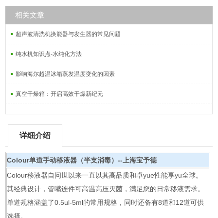
相关文章
超声波清洗机换能器与发生器的常见问题
纯水机知识点-水纯化方法
影响海尔超温冰箱蒸发温度变化的因素
真空干燥箱：开启高效干燥新纪元
详细介绍
Colour单道手动移液器（半支消毒）--上海宝予德
Colour移液器自问世以来一直以其高品质和卓yue性能享yu全球。
其经典设计，管嘴连件可高温高压灭菌，满足您的日常移液需求。
单道规格涵盖了0.5ul-5ml的常用规格，同时还备有8道和12道可供
选择。