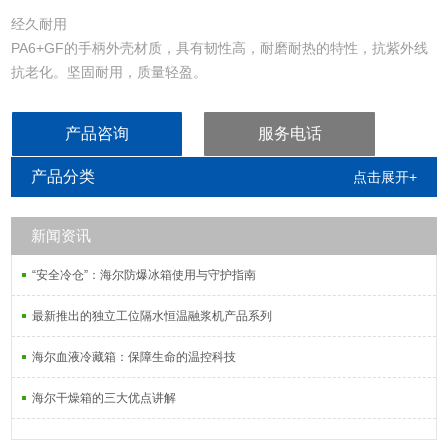
经久耐用
PA6+GF的手柄外壳材质，具有韧性高，耐磨耐热的特性，抗紫外线
抗老化。坚固耐用，质量轻盈。
可靠的移液工具
PEI材质的活塞组件具有很好的耐化学腐蚀和低收缩性，保证移液过
产品咨询
服务电话
程中移液器的高准确度和高精度.
超chao吹出能力
产品分类
点击展开+
Colour移液器具有针对小量程移液的双活塞设计。其伸缩性活塞增加
了液体的吹出能力，并能有效的防止吹出时的毛细现象,确保高效稳定
新闻资讯
的微量移液。
满足高通量需求
“安全冷仓”：海尔防爆冰箱使用与守护指南
最新推出的独立工位隔水恒温融浆机产品系列
海尔血液冷藏箱：保障生命的温控科技
海尔干燥箱的三大优点讲解