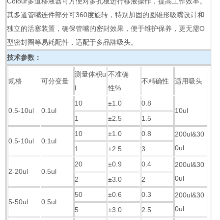
Colour多道移液器可方便对多孔板进行移液操作，提高工作效率。
其多道管嘴连件部分可360度旋转，特别加固的圆锥形吸嘴设计和
独立的活塞装置，确保管嘴的密封效果，便于维护保养，更无需O
型密封圈等易耗配件，适配于多品牌吸头。
技术参数：
测量体积u
不准确
规格
可分变量
不精确性
适用吸头
l
性%
10
±1.0
0.8
0.5-10ul
0.1ul
10ul
1
±2.5
1.5
10
±1.0
0.8
200ul&30
0.5-10ul
0.1ul
0ul
1
±2.5
3
20
±0.9
0.4
200ul&30
2-20ul
0.5ul
0ul
2
±3.0
2
50
±0.6
0.3
200ul&30
5-50ul
0.5ul
0ul
5
±3.0
2.5