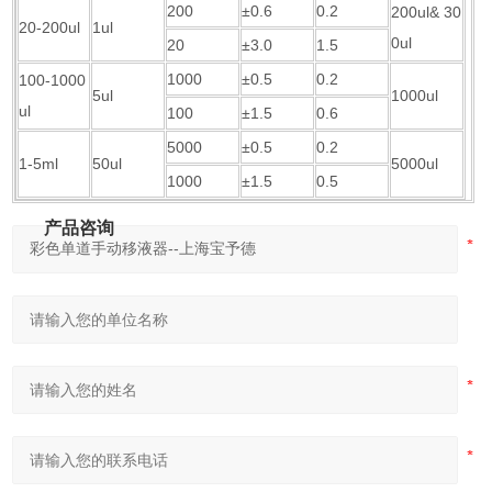
200
±0.6
0.2
200ul& 30
20-200ul
1ul
0ul
20
±3.0
1.5
1000
±0.5
0.2
100-1000
5ul
1000ul
ul
100
±1.5
0.6
5000
±0.5
0.2
1-5ml
50ul
5000ul
1000
±1.5
0.5
产品咨询