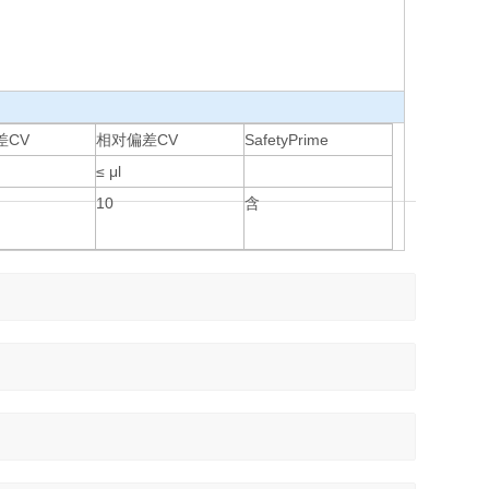
差CV
相对偏差CV
SafetyPrime
≤ μl
10
含