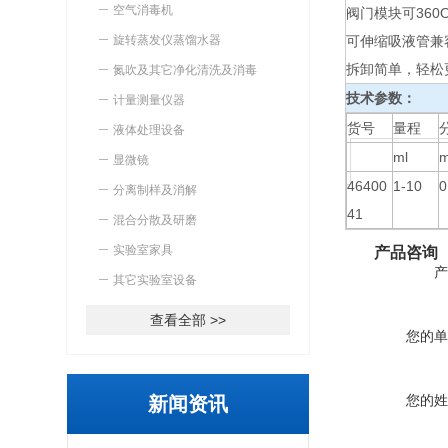
空气消毒机
阀门模块可36
旋转蒸发仪蒸馏水器
可伸缩吸液管兼
拆卸简单，轻松
氮吹及其它净化清洗及消毒
技术参数：
计量测量仪器
货号
量程
液体处理设备
ml
m
显微镜
46400
1-10
0
分离制样及消解
41
混合分散及研磨
实验室家具
产品咨询
产
其它实验室设备
查看全部 >>
您的单
您的姓
新闻资讯