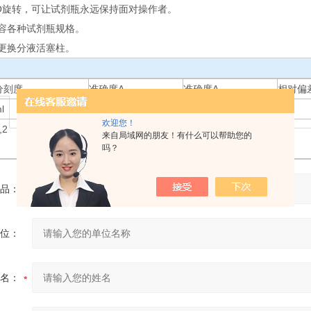
0O旋转，可让试剂瓶永远保持面对操作者。
容各种试剂瓶规格。
更换分液活塞柱。
分刻度
准确度A
准确度A
相对偏
l
≤± %
≤± μl
≤ %
欢迎您！
,2
0,5
50
0,1
来自局域网的朋友！有什么可以帮助您的
吗？
品：
位：
名：