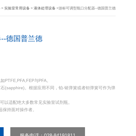
心
>
实验室常用设备
>
液体处理设备
>游标可调型瓶口分配器--德国普兰德
--德国普兰德
FE,PFA,FEP与PFA。
sapphire)。根据应用不同，铂-铱弹簧或者钽弹簧可作为弹
头可以适配绝大多数常见实验室试剂瓶。
永远保持面对操作者。
服务电话
：028-84191811