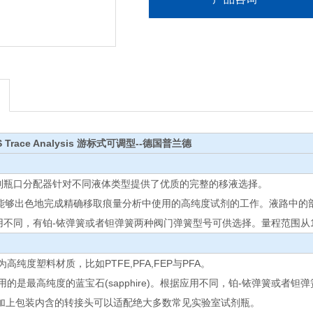
 S Trace Analysis 游标式可调型
--德国普兰德
tte 系列瓶口分配器针对不同液体类型提供了优质的完整的移液选择。
tteTA 能够出色地完成精确移取痕量分析中使用的高纯度试剂的工作。液路中的
据应用不同，有铂-铱弹簧或者钽弹簧两种阀门弹簧型号可供选择。量程范围从1-
高纯度塑料材质，比如PTFE,PFA,FEP与PFA。
的是最高纯度的蓝宝石(sapphire)。根据应用不同，铂-铱弹簧或者
口加上包装内含的转接头可以适配绝大多数常见实验室试剂瓶。