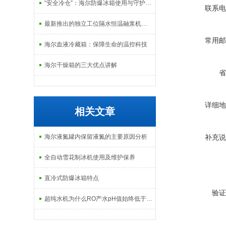
“安全冷仓”：海尔防爆冰箱使用与守护指南
联系电
最新推出的独立工位隔水恒温融浆机产品系列
常用邮
海尔血液冷藏箱：保障生命的温控科技
海尔干燥箱的三大优点讲解
省
详细地
相关文章
海尔液氮罐内保留液氮的主要原因分析
补充说
全自动雪花制冰机使用及维护保养
直冷式防爆冰箱特点
验证
超纯水机为什么RO产水pH值始终低于进水pH值