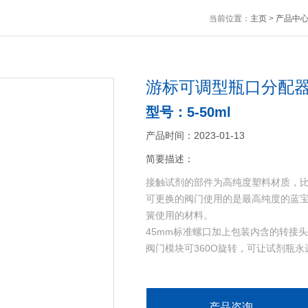
当前位置：
主页
>
产品中
游标可调型瓶口分配器
型号：5-50ml
产品时间：2023-01-13
简要描述：
接触试剂的部件为高纯度塑料材质，比如PT
可更换的阀门使用的是最高纯度的蓝宝石(
簧使用的材料。
45mm标准螺口加上包装内含的转接
阀门模块可360O旋转，可让试剂瓶
可伸缩吸液管兼容各种试剂瓶规格。
拆卸简单，轻松更换分液活塞柱。
产品咨询