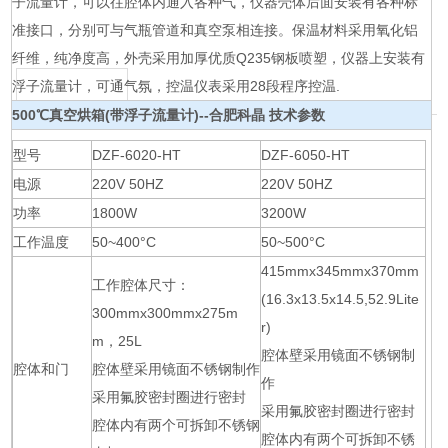
子流量计，可以往腔体内通入各种气，仪器壳体后面安装有各种标
准接口，分别可与气瓶管道和真空泵相连接。保温材料采用氧化铝
纤维，纯净度高，外壳采用加厚优质Q235钢板喷塑，仪器上安装有
浮子流量计，可通气氛，控温仪表采用28段程序控温.
500℃真空烘箱(带浮子流量计)--合肥科晶
技术参数
型号
DZF-6020-HT
DZF-6050-HT
电源
220V 50HZ
220V 50HZ
功率
1800W
3200W
工作温度
50~400°C
50~500°C
415mmx345mmx370mm
工作腔体尺寸：
(16.3x13.5x14.5,52.9Lite
300mmx300mmx275m
r)
m，25L
腔体壁采用镜面不锈钢制
腔体和门
腔体壁采用镜面不锈钢制作
作
采用氟胶密封圈进行密封
采用氟胶密封圈进行密封
腔体内有两个可拆卸不锈钢
腔体内有两个可拆卸不锈