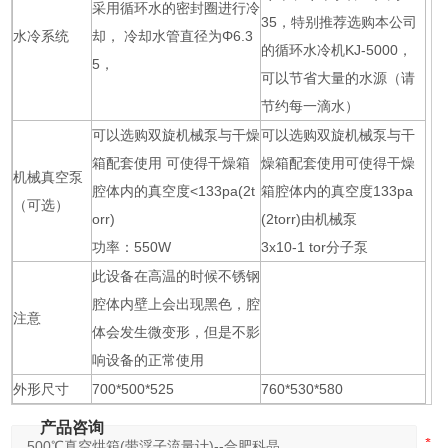
采用循环水的密封圈进行冷
35，特别推荐选购本公司
水冷系统
却， 冷却水管直径为Φ6.3
的循环水冷机KJ-5000，
5，
可以节省大量的水源（请
节约每一滴水）
可以选购双旋机械泵与干燥
可以选购双旋机械泵与干
箱配套使用 可使得干燥箱
燥箱配套使用可使得干燥
机械真空泵
腔体内的真空度<133pa(2t
箱腔体内的真空度133pa
（可选）
orr)
(2torr)由机械泵
功率：550W
3x10-1 tor分子泵
此设备在高温的时候不锈钢
腔体内壁上会出现黑色，腔
注意
体会发生微变形，但是不影
响设备的正常使用
外形尺寸
700*500*525
760*530*580
产品咨询