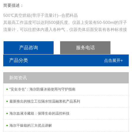
简要描述：
500℃真空烘箱(带浮子流量计)--合肥科晶
其最高工作温度可以达到500摄氏度。仪器上安装有50-500ml的浮子
流量计，可以往腔体内通入各种气，仪器壳体后面安装有各种标准接
口，分别可与气瓶管道和真空泵相连接。
产品咨询
服务电话
产品分类
点击展开+
新闻资讯
“安全冷仓”：海尔防爆冰箱使用与守护指南
最新推出的独立工位隔水恒温融浆机产品系列
海尔血液冷藏箱：保障生命的温控科技
海尔干燥箱的三大优点讲解