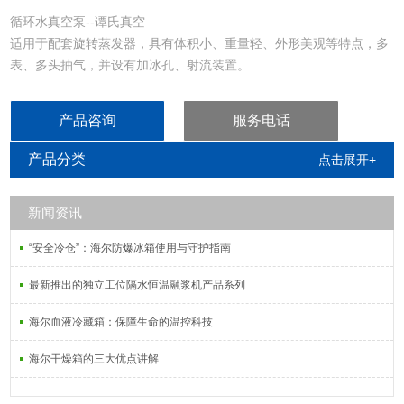
循环水真空泵--谭氏真空
适用于配套旋转蒸发器，具有体积小、重量轻、外形美观等特点，多
表、多头抽气，并设有加冰孔、射流装置。
产品咨询
服务电话
产品分类
点击展开+
新闻资讯
“安全冷仓”：海尔防爆冰箱使用与守护指南
最新推出的独立工位隔水恒温融浆机产品系列
海尔血液冷藏箱：保障生命的温控科技
海尔干燥箱的三大优点讲解