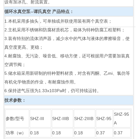
设有加冰孔、射流装置。
循环水真空泵--谭氏真空
产品特点：
1.本机采用多抽头，可单独或并联使用装有两个真空表；
2.主机采用不锈钢和防腐材质机芯，箱体为特种防腐工程塑料；
3.装有特别的流体消声器，减少水中的气体与液体的摩擦噪音，使
真空度更高、更稳；
4.耐腐蚀、无污染、噪音低、移动方便，还可根据用户需要加装真
空调节阀；
5.储水箱采用新研制的特种塑料材质，对含有丙酮、乙mi、氯仿等
有机化学物质的作业，有耐腐蚀作用。
6.保持进气压强为1.33x103Pa时，仍可持续运转。
技术参数：
SHZ-95
参数/型号
SHZ-III
SHZ-IIIB
SHZ-2IIIB
SHZ-95
A
功率（w）
0.18
0.18
0.18
0.37
0.37