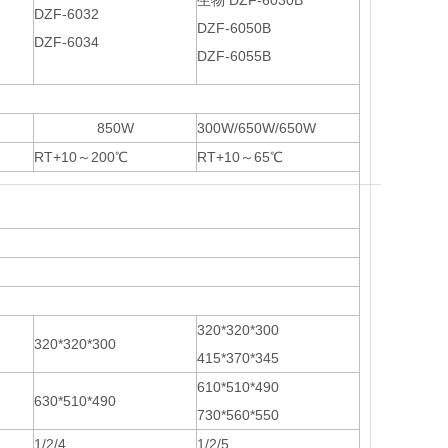
生物 DZF-6030B
DZF-6032
DZF-6050B
DZF-6034
DZF-6055B
850W
300W/650W/650W
RT+10～200℃
RT+10～65℃
320*320*300
320*320*300
415*370*345
610*510*490
630*510*490
730*560*550
1/2/4
1/2/5