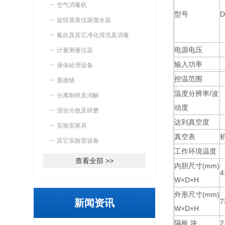
空气消毒机
型号
D
旋转蒸发仪蒸馏水器
氮吹及其它净化清洗及消毒
电源电压
计量测量仪器
输入功率
液体处理设备
控温范围
显微镜
温度分辨率/波
分离制样及消解
动度
混合分散及研磨
达到真空度
实验室家具
真空表
其它实验室设备
工作环境温度
查看全部 >>
内胆尺寸(mm)
4
W×D×H
外形尺寸(mm)
新闻资讯
7
W×D×H
隔板 块
2