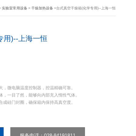
>
实验室常用设备
>
干燥加热设备
>台式真空干燥箱(化学专用)--上海一恒
用)--上海一恒
大，微电脑温度控制器，控温精确可靠。
体，一目了然，能够向内部充入惰性气体。
合成硅门封圈，确保箱内保持高真空度。
服务电话
：028-84191811