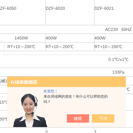
ZF-6050
DZF-6020
DZF-6021
AC220 50HZ
1450W
400W
400W
RT+10～200℃
RT+10～200℃
RT+10～200℃
0.1℃/±1℃
133Pa
机械式指针
RT+5～40℃
欢迎您！
来自局域网的朋友！有什么可以帮助您的
吗？
15*370*345
220*210*220
300*300*275
30*560*550
500*375*410
605*490*450
1
1