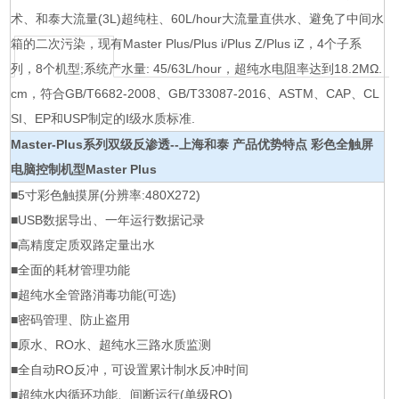
术、和泰大流量(3L)超纯柱、60L/hour大流量直供水、避免了中间水
箱的二次污染，现有Master Plus/Plus i/Plus Z/Plus iZ，4个子系
列，8个机型;系统产水量: 45/63L/hour，超纯水电阻率达到18.2MΩ.
cm，符合GB/T6682-2008、GB/T33087-2016、ASTM、CAP、CL
SI、EP和USP制定的Ⅰ级水质标准.
Master-Plus系列双级反渗透--上海和泰
产品优势特点 彩色全触屏
电脑控制机型Master Plus
■5寸彩色触摸屏(分辨率:480X272)
■USB数据导出、一年运行数据记录
■高精度定质双路定量出水
■全面的耗材管理功能
■超纯水全管路消毒功能(可选)
■密码管理、防止盗用
■原水、RO水、超纯水三路水质监测
■全自动RO反冲，可设置累计制水反冲时间
■超纯水内循环功能、间断运行(单级RO)