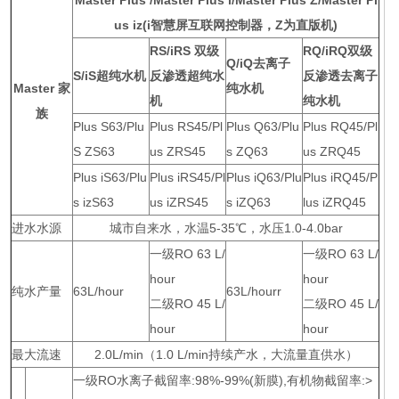
Master Plus /Master Plus i/Master Plus Z/Master Pl
us iz(i智慧屏互联网控制器，Z为直版机)
RS/iRS 双级
RQ/iRQ双级
Q/iQ去离子
S/iS超纯水机
反渗透超纯水
反渗透去离子
Master 家
纯水机
机
纯水机
族
Plus S63/Plu
Plus RS45/Pl
Plus Q63/Plu
Plus RQ45/Pl
S ZS63
us ZRS45
s ZQ63
us ZRQ45
Plus iS63/Plu
Plus iRS45/Pl
Plus iQ63/Plu
Plus iRQ45/P
s izS63
us iZRS45
s iZQ63
lus iZRQ45
进水水源
城市自来水，水温5-35℃，水压1.0-4.0bar
一级RO 63 L/
一级RO 63 L/
hour
hour
纯水产量
63L/hour
63L/hourr
二级RO 45 L/
二级RO 45 L/
hour
hour
最大流速
2.0L/min（1.0 L/min持续产水，大流量直供水）
一级RO水离子截留率:98%-99%(新膜),有机物截留率:>