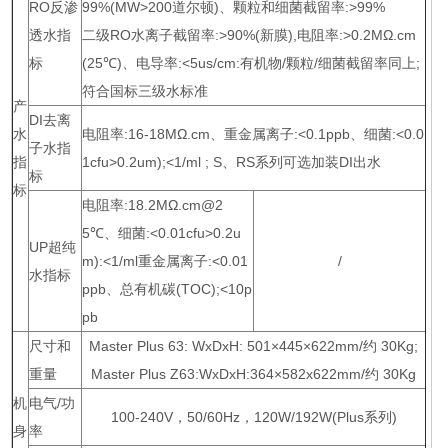
RO反渗
99%(MW>200道尔顿)、颗粒和细菌截留率:>99%
透水指
二级RO水离子截留率:>90%(新膜),电阻率:>0.2MΩ.cm
标
(25℃)、电导率:<5us/cm:有机物/颗粒/细菌截留率同上;
符合国标三级水标准
产
DI去离
水
电阻率:16-18MΩ.cm、重金属离子:<0.1ppb、细菌:<0.0
子水指
指
1cfu>0.2um);<1/ml ; S、RS系列可选加装DI出水
标
标
电阻率:18.2MΩ.cm@2
5℃、细菌:<0.01cfu>0.2u
UP超纯
m):<1/ml重金属离子:<0.01
/
水指标
ppb、总有机碳(TOC);<10p
pb
尺寸和
Master Plus 63: WxDxH: 501×445×622mm/约 30Kg;
重量
Master Plus Z63:WxDxH:364×582x622mm/约 30Kg
机
电气/功
100-240V，50/60Hz，120W/192W(Plus系列)
身
率