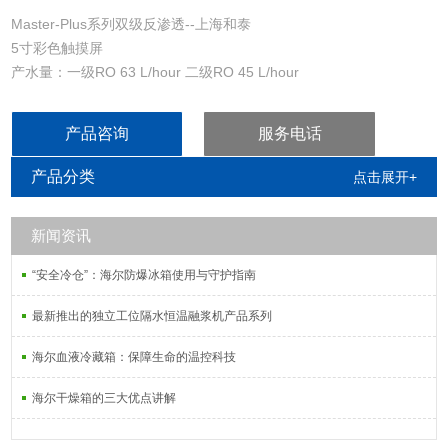
Master-Plus系列双级反渗透--上海和泰
5寸彩色触摸屏
产水量：一级RO 63 L/hour 二级RO 45 L/hour
产品咨询
服务电话
产品分类
点击展开+
新闻资讯
“安全冷仓”：海尔防爆冰箱使用与守护指南
最新推出的独立工位隔水恒温融浆机产品系列
海尔血液冷藏箱：保障生命的温控科技
海尔干燥箱的三大优点讲解