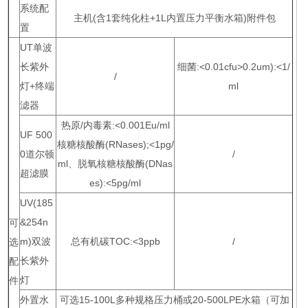
系统配
主机(含1套纯化柱+1L内置压力平衡水箱)附件包
置
UT单波
长紫外
细菌:<0.01cfu>0.2um):<1/
/
灯+终端
ml
滤器
热原/内毒素:<0.001Eu/ml
UF 500
核糖核酸酶(RNases);<1pg/
0道尔顿
/
ml、脱氧核糖核酸酶(DNas
超滤膜
es):<5pg/ml
UV(185
&254n
可
m)双波
总有机碳TOC:<3ppb
/
选
长紫外
配
灯
件
外置水
可选15-100L多种规格压力桶或20-500LPE水箱（可加