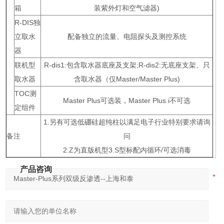
箱
装紫外灯和空气滤器)
R-DIS独
立取水
配备独立的流量、电阻探头及测控系统
器
联机型
R-dis1:包含取水器底座及支架;R-dis2:无底座支架、只
取水器
含取水器（仅Master/Master Plus)
TOC测
Master Plus可选装，Master Plus i不可选
定组件
1.另有可选低硼硅超纯柱以满足电子行业特别要求请询
备注
问
2.Z为直版机型3.S型标配内循环/可选消毒
产品咨询