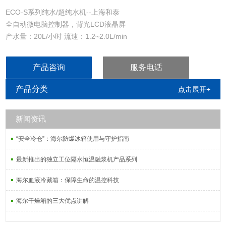
ECO-S系列纯水/超纯水机--上海和泰
全自动微电脑控制器，背光LCD液晶屏
产水量：20L/小时 流速：1.2~2.0L/min
产品咨询
服务电话
产品分类
点击展开+
新闻资讯
“安全冷仓”：海尔防爆冰箱使用与守护指南
最新推出的独立工位隔水恒温融浆机产品系列
海尔血液冷藏箱：保障生命的温控科技
海尔干燥箱的三大优点讲解