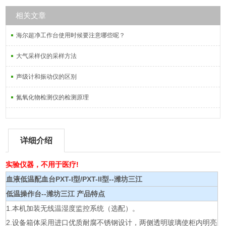
相关文章
海尔超净工作台使用时候要注意哪些呢？
大气采样仪的采样方法
声级计和振动仪的区别
氮氧化物检测仪的检测原理
详细介绍
实验仪器，不用于医疗!
血液低温配血台PXT-I型/PXT-II型--潍坊三江
低温操作台--潍坊三江
产品特点
1.本机加装无线温湿度监控系统（选配）。
2.设备箱体采用进口优质耐腐不锈钢设计，两侧透明玻璃使柜内明亮