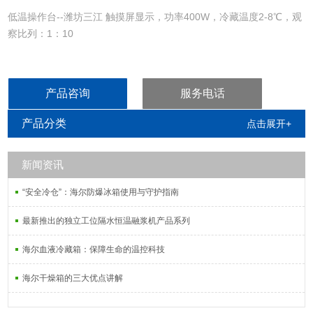
低温操作台--潍坊三江 触摸屏显示，功率400W，冷藏温度2-8℃，观
察比列：1：10
产品咨询
服务电话
产品分类
点击展开+
新闻资讯
“安全冷仓”：海尔防爆冰箱使用与守护指南
最新推出的独立工位隔水恒温融浆机产品系列
海尔血液冷藏箱：保障生命的温控科技
海尔干燥箱的三大优点讲解