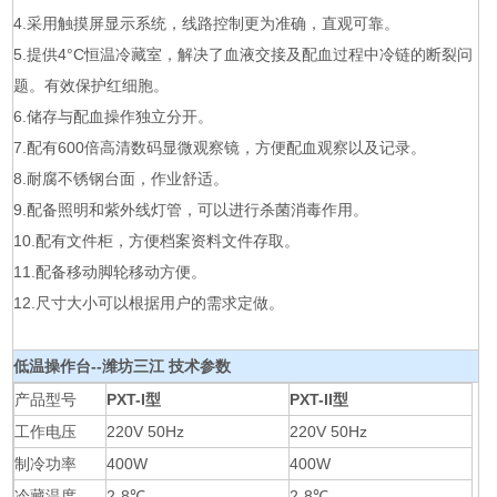
4.采用触摸屏显示系统，线路控制更为准确，直观可靠。
5.提供4°C恒温冷藏室，解决了血液交接及配血过程中冷链的断裂问
题。有效保护红细胞。
6.储存与配血操作独立分开。
7.配有600倍高清数码显微观察镜，方便配血观察以及记录。
8.耐腐不锈钢台面，作业舒适。
9.配备照明和紫外线灯管，可以进行杀菌消毒作用。
10.配有文件柜，方便档案资料文件存取。
11.配备移动脚轮移动方便。
12.尺寸大小可以根据用户的需求定做。
低温操作台--潍坊三江
技术参数
产品型号
PXT-I型
PXT-II型
工作电压
220V 50Hz
220V 50Hz
制冷功率
400W
400W
冷藏温度
2-8℃
2-8℃