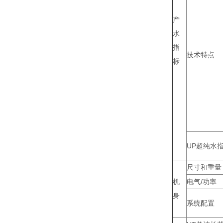
产
水
指
技术特点
标
UP超纯水
尺寸和重量
机
电气/功率
身
系统配置