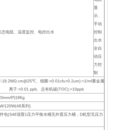
显
示、
手动
状态电阻、温度监控、电控出水
控制
出水
全自
动压
力控
制
18.2MΩ.cm@25℃、细菌:<0.01cfu>0.2um):<1/ml重金属
离子:<0.01 ppb、总有机碳(TOC);<10ppb
20mm/约18Kg
2W/120W(48系列)
＋附件包(S48顶置1压力平衡水桶无外置压力桶，D机型无压力