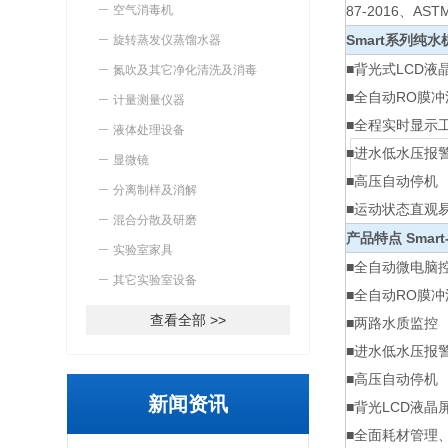
空气消毒机
87-2016、A
Smart系列纯水
旋转蒸发仪蒸馏水器
■背光式LCD液
氮吹及其它净化清洗及消毒
■全自动RO膜冲
计量测量仪器
■全程实时显示
液体处理设备
■进水低水压报
显微镜
■高压自动停机
分离制样及消解
■运动状态直观
混合分散及研磨
产品特点 Smart-
实验室家具
■全自动微电脑
其它实验室设备
■全自动RO膜冲
查看全部 >>
■两路水质监控
■进水低水压报
■高压自动停机
新闻资讯
■背光LCD液
■全面耗材管理