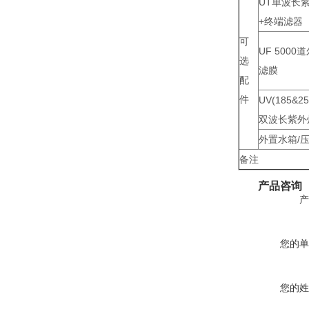
UT单波长
+终端滤器
可
UF 5000
选
滤膜
配
件
UV(185&2
双波长紫外
外置水箱/
备注
产品咨询
产
您的单
您的姓