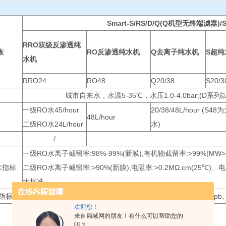
Smart-S/RS/D/Q(Q机型无终端滤器)/Sma
RRO双级反渗透纯
族
RO反渗透纯水机
Q去离子纯水机
S超纯
水机
RRO24
RO48
Q20/38
S20/3
城市自来水，水温5-35℃，水压1.0-4.0bar;(D
一级RO水45/hour
20/38/48L/hour (S
48L/hour
二级RO水24L/hour
水)
/
一级RO水离子截留率:98%-99%(新膜),有机物截留率:>99%(MW
水指标
二级RO水离子截留率:>90%(新膜),电阻率:>0.2MΩ.cm(25℃)
水标准
水指标
/
电阻率:16-18MΩ.cm、重金属离子:<0.1ppb、细菌
欢迎您！
来自局域网的朋友！有什么可以帮助您的
吗？