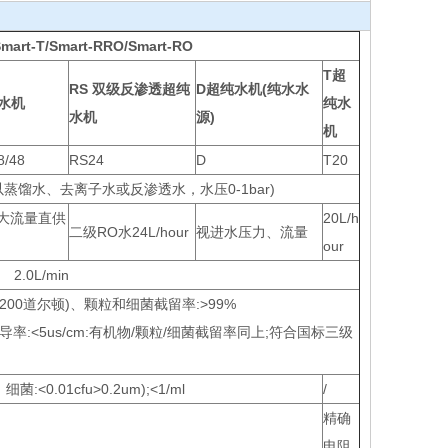
rt-T/Smart-RRO/Smart-RO
T超
RS 双级反渗透超纯
D超纯水机(纯水水
水机
纯水
水机
源)
机
8/48
RS24
D
T20
系列以蒸馏水、去离子水或反渗透水，水压0-1bar)
48为大流量直供
20L/h
二级RO水24L/hour
视进水压力、流量
our
2.0L/min
>200道尔顿)、颗粒和细菌截留率:>99%
、电导率:<5us/cm:有机物/颗粒/细菌截留率同上;符合国标三级
:<0.01cfu>0.2um);<1/ml
/
精确
电阻