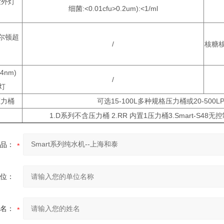
紫外灯
细菌:<0.01cfu>0.2um):<1/ml
道尔顿超
/
核糖核酸
54nm)
/
灯
压力桶
可选15-100L多种规格压力桶或20-50
1.D系列不含压力桶 2.RR 内置1压力桶3.Smart-
品：
位：
名：