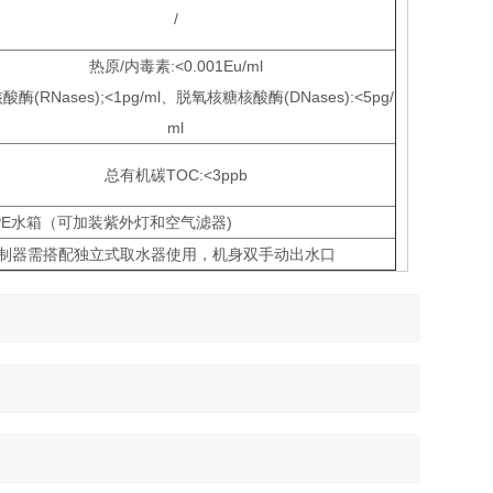
/
热原/内毒素:<0.001Eu/ml
酶(RNases);<1pg/ml、脱氧核糖核酸酶(DNases):<5pg/
ml
总有机碳TOC:<3ppb
0LPE水箱（可加装紫外灯和空气滤器)
S48无控制器需搭配独立式取水器使用，机身双手动出水口