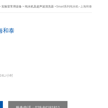
>
实验室常用设备
>
纯水机及超声波清洗器
>Smart系列纯水机--上海和泰
上海和泰
4L/小时
服务电话
：028-84191811