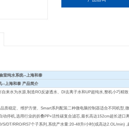
列实验室纯水系统--上海和泰
机--上海和泰
产品简介
城市自来水为水源,制造RO反渗透水、DI去离子水和UP超纯水,整机小巧精
、品质稳定、维护方便、Smart系列配装二种微电脑控制器适合不同机型
自动停机,选用行业的折叠PP+活性碳复合滤芯,最长高达152cm超长进
O/S/DT/RRO/RS7个子系列,系统产水量:20-48升/小时(或高达2.OL/min) 