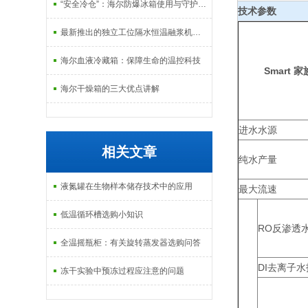
“安全冷仓”：海尔防爆冰箱使用与守护指南
技术参数
最新推出的独立工位隔水恒温融浆机产品系列
海尔血液冷藏箱：保障生命的温控科技
Smart 家
海尔干燥箱的三大优点讲解
进水水源
相关文章
纯水产量
液氮罐在生物样本储存技术中的应用
最大流速
低温循环槽选购小知识
RO反渗透
全温摇瓶柜：有关旋转蒸发器选购问答
DI去离子
冻干实验中预冻过程应注意的问题