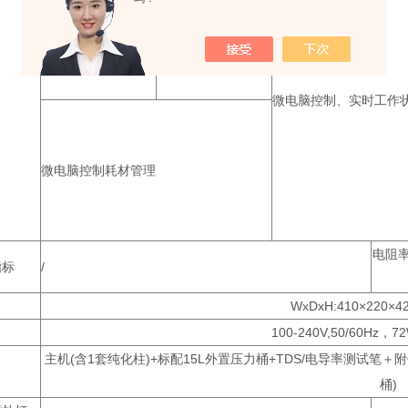
双级反渗透
大流量直供水
微电脑控制、实时工作
微电脑控制耗材管理
电阻率:
指标
/
WxDxH:410×220×4
100-240V,50/60Hz，7
主机(含1套纯化柱)+标配15L外置压力桶+TDS/电导率测试笔
桶)