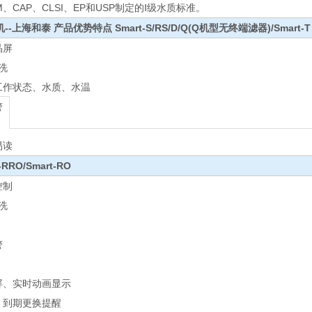
STM、CAP、CLSI、EP和USP制定的Ⅰ级水质标准。
机--上海和泰
产品优势特点 Smart-S/RS/D/Q(Q机型无终端滤器)/Smart-T
晶屏
洗
工作状态、水质、水温
警
易读
RRO/Smart-RO
控制
洗
警
晶屏、实时动画显示
、到期更换提醒