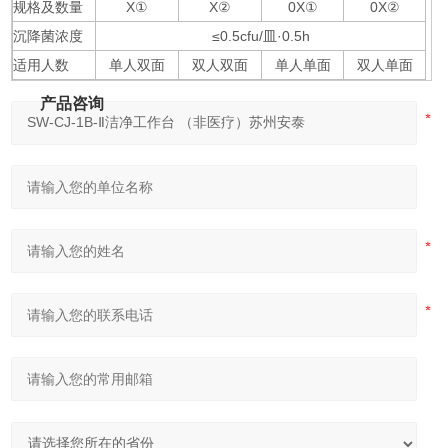
规格及数量
X①
X②
0X①
0X②
沉降菌浓度
≤0.5cfu/皿·0.5h
适用人数
单人双面
双人双面
单人单面
双人单面
产品咨询