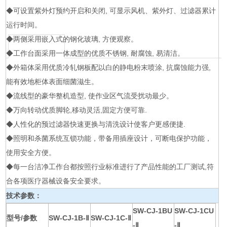
◆可设置紫外灯预约开启和关闭, 可显示风机、紫外灯、过滤器累计
运行时间。
◆两侧采用嵌入式的钢化玻璃, 方便观察。
◆工作台面采用一体成型的优质不锈钢, 耐腐蚀, 易清洁。
◆外箱体采用优质冷轧钢板配以白的静电粉末喷涂, 抗腐蚀能力强,
能有效地柜体表面细菌滋生。
◆流线型的豪华整机造型, 使作业区气流受扰动最少。
◆万向转动优质脚轮,移动灵活,固定方便可靠.
◆人性化的预过滤器快速更换与清洗设计使客户更感便捷.
◆照明和杀菌系统互锁功能，带备用插座设计，可断电保护功能，
使用安全方便。
◆每一台洁净工作台都按照行业标准进行了产品性能的工厂测试,符
合各项医疗器械设备安全要求。
技术参数：
SW-CJ-1BU
SW-CJ-1CU
型号/
参数
SW-CJ-1B-Ⅱ
SW-CJ-1C-Ⅱ
-Ⅱ
-Ⅱ