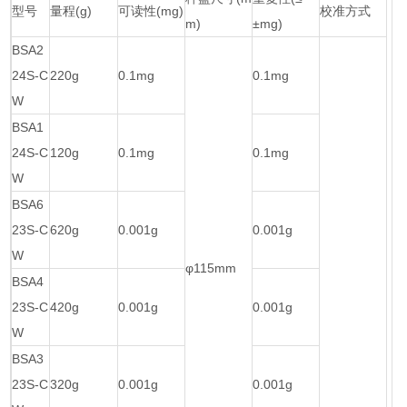
型号
量程(g)
可读性(mg)
校准方式
m)
±mg)
BSA2
24S-C
220g
0.1mg
0.1mg
W
BSA1
24S-C
120g
0.1mg
0.1mg
W
BSA6
23S-C
620g
0.001g
0.001g
W
φ115mm
BSA4
23S-C
420g
0.001g
0.001g
W
BSA3
23S-C
320g
0.001g
0.001g