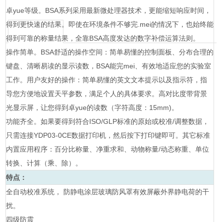
卓yue等级。BSA系列采用最新微处理器技术，更能缩短响应时间，
得到更快速的结果。即使在环境条件不够完.mei的情况下，也始终能
得到可靠的称量结果，全靠BSA高度发达的数字补偿运算法则。
操作简单。BSA舒适的操作空间：简单易懂的控制面板、分布合理的
键盘、清晰易读的显示读数，BSA能完mei、有效地适应您的实验室
工作。用户友好的操作：简单易懂的英文文本提示以及指示符，指
导您方便地设置天平参数，满足个人的具体要求。高对比度带背景
光显示屏，让您得到卓yue的读数（字符高度：15mm)。
功能齐全。如果要得到符合ISO/GLP标准的原始或校准/调整数据，
只需连接YDP03-0CE数据打印机，然后按下打印键即可。其它标准
内置应用程序：百分比称量、净重求和、动物称量/动态称重、单位
转换、计算（乘、除）。
特点：
全自动校准系统， 防静电涂层玻璃防风罩有效屏蔽外界静电荷的干
扰。
四级防震