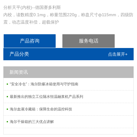
分析天平(内校)--德国赛多利斯
内校，读数精度0.1mg，称量范围220g，称盘尺寸ф115mm，四级防
震，动态温度补偿，超载保护
产品咨询
服务电话
产品分类
点击展开+
新闻资讯
“安全冷仓”：海尔防爆冰箱使用与守护指南
最新推出的独立工位隔水恒温融浆机产品系列
海尔血液冷藏箱：保障生命的温控科技
海尔干燥箱的三大优点讲解