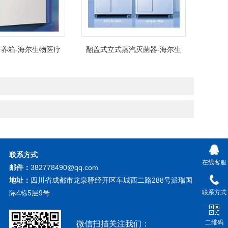
养箱-海尔生物医疗
翻盖式立式蒸汽灭菌器-海尔生
物医疗
联系方式
在线客服
邮件：
382778490@qq.com
地址：
四川省成都市龙泉驿经开区车城西二路288号派瑞国
际4栋5层9号
联系方式
二维码
微信扫描关注我们：