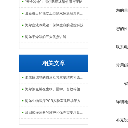
“安全冷仓”：海尔防爆冰箱使用与守护指南
您的单
最新推出的独立工位隔水恒温融浆机产品系列
海尔血液冷藏箱：保障生命的温控科技
您的姓
海尔干燥箱的三大优点讲解
联系电
相关文章
常用邮
血浆解冻箱的概述及其主要结构和原理特点
省
海尔液氮罐在生物、医学、畜牧等领域有很大用途
海尔生物医疗PCR实验室建设场景方案一 成都壹科医疗器械有限公司
详细地
旋回式振荡器的维护和保养需要注意哪些事项？
补充说