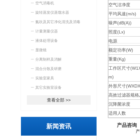
空气消毒机
空气洁净度
旋转蒸发仪蒸馏水器
平均风速(m/s)
氮吹及其它净化清洗及消毒
噪声(dB(A))
计量测量仪器
照度(Lx)
液体处理设备
电源
额定功率(W)
显微镜
重量(Kg)
分离制样及消解
工作区尺寸(W1X
混合分散及研磨
m)
实验室家具
外形尺寸(WXDX
其它实验室设备
高效过滤器规格
查看全部 >>
沉降菌浓度
适用人数
产品咨询
新闻资讯
产