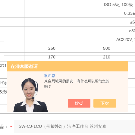
ISO 5级, 10
0.33±
≤
≥3
AC220V, 
250
500
170
210
D1XH1)(m
1200*560*720
1700*560*720
欢迎您！
来自局域网的朋友！有什么可以帮助您的
H)(mm)
1280*780*1820
1780*780*1820
吗？
及数量
1170X680X69X①
840X680X69X②
-
-
单人单面
双人单面
品：