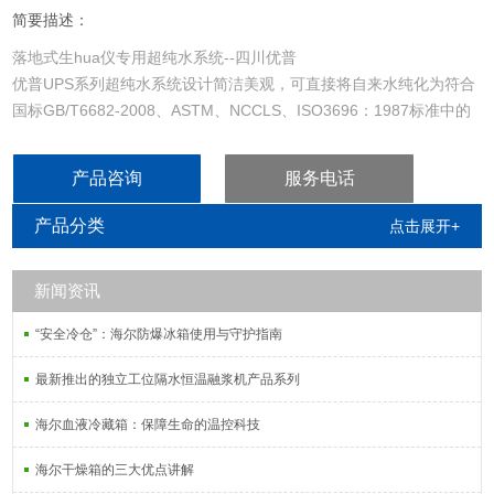
简要描述：
落地式生hua仪专用超纯水系统--四川优普
优普UPS系列超纯水系统设计简洁美观，可直接将自来水纯化为符合
国标GB/T6682-2008、ASTM、NCCLS、ISO3696：1987标准中的
一类水质要求，是一款高性价比的医院检验科超纯水制备系统。
产品咨询
服务电话
产品分类
点击展开+
新闻资讯
“安全冷仓”：海尔防爆冰箱使用与守护指南
最新推出的独立工位隔水恒温融浆机产品系列
海尔血液冷藏箱：保障生命的温控科技
海尔干燥箱的三大优点讲解