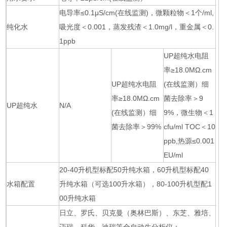
电导率≤0.1μS/cm(在线监测)，微颗粒物＜1个/ml,
纯化水
吸光度＜0.001，蒸发残渣＜1.0mg/l，重金属＜0.
1ppb
UP超纯水电阻
率≥18.0MΩ.cm
UP超纯水电阻
(在线监测）细
率≥18.0MΩ.cm
菌去除率＞9
UP超纯水
N/A
(在线监测）细
9%，微生物＜1
菌去除率＞99%
cfu/ml TOC＜10
ppb,热源≤0.001
EU/ml
20-40升机型标配50升纯水箱，60升机型标配40
水箱配置
升纯水箱（可选100升水箱），80-100升机型配1
00升纯水箱
日立、罗氏、贝克曼（奥林巴斯）、东芝、雅培、