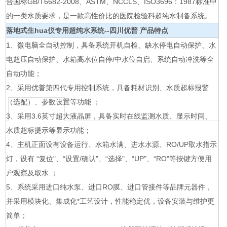
合国标GB/T6682-2008、ASTM、NCCLS、ISO3696：1987标准中
的一类水质要求，是一款高性价比的医院检验科超纯水制备系统。
落地式生hua仪专用超纯水系统--四川优普 产品特点
1、微电脑全自动控制，具备系统开机自检、缺水停电自动保护、水
电超压自动保护、水箱高水位自停/中水位自启、系统自动冲洗等全
自动功能；
2、采用优普第四代专用控制系统，具备耗材识别、水质超标报警
（选配）、参数设置等功能 ；
3、采用3.6英寸超大液晶屏，具备实时在线监测水质、显示时间、
水质超标提示等显示功能；
4、主机正面设有设备运行、水箱水满、进水水源、RO/UP取水指示
灯，设有 “复位"、“设置/确认"、“选择"、“UP"、“RO"等按键方便用
户观察及取水.；
5、系统采用进口纯水泵、进口RO膜、进口管接件等品牌元器件，
并采用模块化、集成化*工艺设计，性能稳定优，设备安装与维护更
简单；