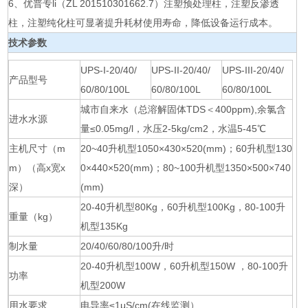
6、优普专li（ZL 201510301662.7）注塑预处理柱，注塑反渗透
柱，注塑纯化柱可显著提升耗材使用寿命，降低设备运行成本。
技术参数
UPS-I-20/40/
UPS-II-20/40/
UPS-III-20/40/
产品型号
60/80/100L
60/80/100L
60/80/100L
城市自来水（总溶解固体TDS＜400ppm),余氯含
进水水源
量≤0.05mg/l，水压2-5kg/cm2，水温5-45℃
主机尺寸（m
20~40升机型1050×430×520(mm)；60升机型130
m）（高x宽x
0×440×520(mm)；80~100升机型1350×500×740
深）
(mm)
20-40升机型80Kg，60升机型100Kg，80-100升
重量（kg）
机型135Kg
制水量
20/40/60/80/100升/时
20-40升机型100W，60升机型150W ，80-100升
功率
机型200W
用水要求
电导率≤1μS/cm(在线监测）