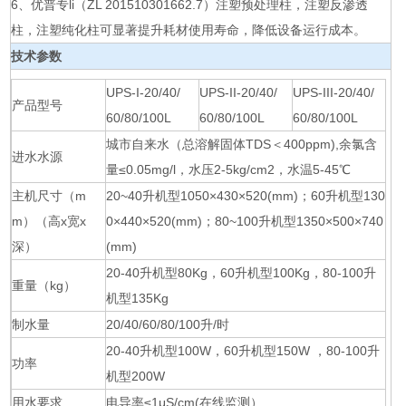
6、优普专li（ZL 201510301662.7）注塑预处理柱，注塑反渗透
柱，注塑纯化柱可显著提升耗材使用寿命，降低设备运行成本。
技术参数
UPS-I-20/40/
UPS-II-20/40/
UPS-III-20/40/
产品型号
60/80/100L
60/80/100L
60/80/100L
城市自来水（总溶解固体TDS＜400ppm),余氯含
进水水源
量≤0.05mg/l，水压2-5kg/cm2，水温5-45℃
主机尺寸（m
20~40升机型1050×430×520(mm)；60升机型130
m）（高x宽x
0×440×520(mm)；80~100升机型1350×500×740
深）
(mm)
20-40升机型80Kg，60升机型100Kg，80-100升
重量（kg）
机型135Kg
制水量
20/40/60/80/100升/时
20-40升机型100W，60升机型150W ，80-100升
功率
机型200W
用水要求
电导率≤1μS/cm(在线监测）