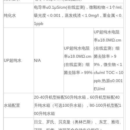
电导率≤0.1μS/cm(在线监测)，微颗粒物＜1个/ml,
纯化水
吸光度＜0.001，蒸发残渣＜1.0mg/l，重金属＜0.
1ppb
UP超纯水电阻
率≥18.0MΩ.cm
UP超纯水电阻
(在线监测）细
率≥18.0MΩ.cm
菌去除率＞9
UP超纯水
N/A
(在线监测）细
9%，微生物＜1
菌去除率＞99%
cfu/ml TOC＜10
ppb,热源≤0.001
EU/ml
20-40升机型标配50升纯水箱，60升机型标配40
水箱配置
升纯水箱（可选100升水箱），80-100升机型配1
00升纯水箱
日立、罗氏、贝克曼（奥林巴斯）、东芝、雅培、