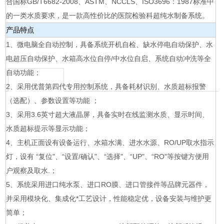
合国标GB/T6682-2008、ASTM、NCCLS、ISO3696：1987标准中
的一类水质要求，是一款高性价比的医院检验科超纯水制备系统。
产品特点
1、微电脑全自动控制，具备系统开机自检、缺水停电自动保护、水
电超压自动保护、水箱高水位自停/中水位自启、系统自动冲洗等全
自动功能；
2、采用优普第四代专用控制系统，具备耗材识别、水质超标报警
（选配）、参数设置等功能 ；
3、采用3.6英寸超大液晶屏，具备实时在线监测水质、显示时间、
水质超标提示等显示功能；
4、主机正面设有设备运行、水箱水满、进水水源、RO/UP取水指示
灯，设有 “复位"、“设置/确认"、“选择"、“UP"、“RO"等按键方便用
户观察及取水.；
5、系统采用进口纯水泵、进口RO膜、进口管接件等品牌元器件，
并采用模块化、集成化*工艺设计，性能稳定优，设备安装与维护更
简单；