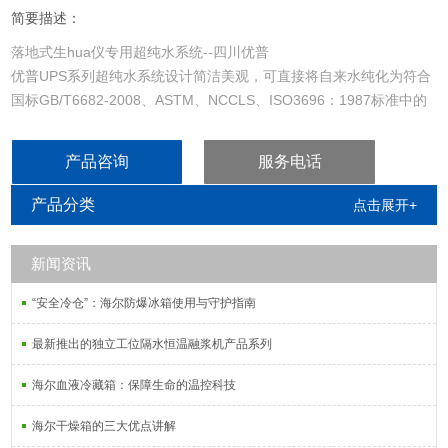
简要描述：
落地式生hua仪专用超纯水系统--四川优普
优普UPS系列超纯水系统设计简洁美观，可直接将自来水纯化为符合
国标GB/T6682-2008、ASTM、NCCLS、ISO3696：1987标准中的
一类水质要求，是一款高性价比的医院检验科超纯水制备系统。
产品咨询
服务电话
产品分类
点击展开+
新闻资讯
“安全冷仓”：海尔防爆冰箱使用与守护指南
最新推出的独立工位隔水恒温融浆机产品系列
海尔血液冷藏箱：保障生命的温控科技
海尔干燥箱的三大优点讲解