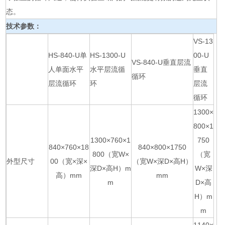
态。
技术参数：
VS-13
HS-840-U单
HS-1300-U
00-U
VS-840-U垂直层流
人单面水平
水平层流循
垂直
循环
层流循环
环
层流
循环
1300×
800×1
1300×760×1
750
840×760×18
840×800×1750
800（宽W×
（宽
外型尺寸
00（宽×深×
（宽W×深D×高H）
深D×高H）m
W×深
高）mm
mm
m
D×高
H）m
m