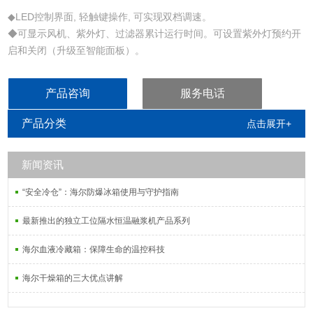
◆LED控制界面, 轻触键操作, 可实现双档调速。
◆可显示风机、紫外灯、过滤器累计运行时间。可设置紫外灯预约开
启和关闭（升级至智能面板）。
◆工作台面采用一体成型的优质不锈钢, 耐腐蚀, 易清洁。
◆采用了任意定位移门系统。
产品咨询
服务电话
◆外箱体采用优质冷轧钢板配以白色的静电粉末喷涂, 抗腐蚀能力强,
能有效地抑制柜体表面细菌滋生。
产品分类
点击展开+
◆流线型的豪华整机造型, 使作业区气流受扰动最少。
新闻资讯
“安全冷仓”：海尔防爆冰箱使用与守护指南
最新推出的独立工位隔水恒温融浆机产品系列
海尔血液冷藏箱：保障生命的温控科技
海尔干燥箱的三大优点讲解