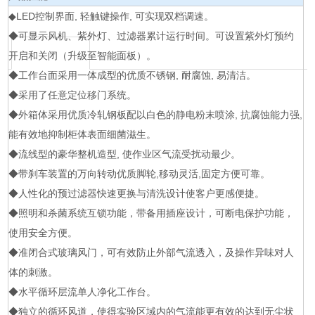
◆LED控制界面, 轻触键操作, 可实现双档调速。
◆可显示风机、紫外灯、过滤器累计运行时间。可设置紫外灯预约
开启和关闭（升级至智能面板）。
◆工作台面采用一体成型的优质不锈钢, 耐腐蚀, 易清洁。
◆采用了任意定位移门系统。
◆外箱体采用优质冷轧钢板配以白色的静电粉末喷涂, 抗腐蚀能力强,
能有效地抑制柜体表面细菌滋生。
◆流线型的豪华整机造型, 使作业区气流受扰动最少。
◆带刹车装置的万向转动优质脚轮,移动灵活,固定方便可靠。
◆人性化的预过滤器快速更换与清洗设计使客户更感便捷。
◆照明和杀菌系统互锁功能，带备用插座设计，可断电保护功能，
使用安全方便。
◆准闭合式玻璃风门，可有效防止外部气流透入，及操作异味对人
体的刺激。
◆水平循环层流单人净化工作台。
◆独立的循环风道，使得实验区域内的气流能更有效的达到无尘状