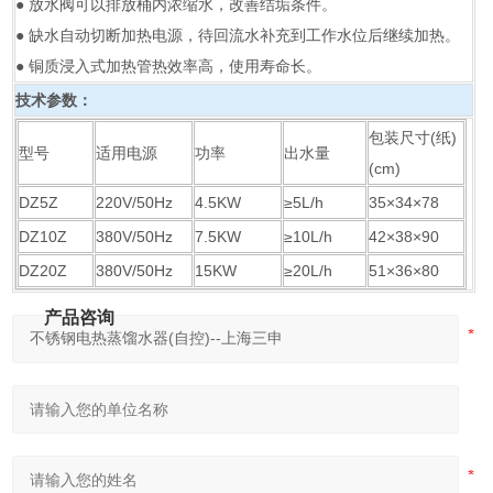
● 放水阀可以排放桶内浓缩水，改善结垢条件。
● 缺水自动切断加热电源，待回流水补充到工作水位后继续加热。
● 铜质浸入式加热管热效率高，使用寿命长。
技术参数：
包装尺寸(纸)
型号
适用电源
功率
出水量
(cm)
DZ5Z
220V/50Hz
4.5KW
≥5L/h
35×34×78
DZ10Z
380V/50Hz
7.5KW
≥10L/h
42×38×90
DZ20Z
380V/50Hz
15KW
≥20L/h
51×36×80
产品咨询