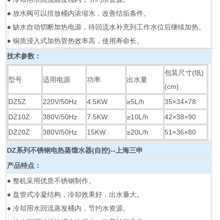
● 放水阀可以排放桶内浓缩水，改善结垢条件。
● 缺水自动切断加热电源，待回流水补充到工作水位后继续加热。
● 铜质浸入式加热管热效率高，使用寿命长。
技术参数：
包装尺寸(纸)
型号
适用电源
功率
出水量
(cm)
DZ5Z
220V/50Hz
4.5KW
≥5L/h
35×34×78
DZ10Z
380V/50Hz
7.5KW
≥10L/h
42×38×90
DZ20Z
380V/50Hz
15KW
≥20L/h
51×36×80
DZ系列
不锈钢电热蒸馏水器(自控)--上海三申
产品特点：
● 整机采用优质不锈钢制作。
● 盘管式冷凝结构，冷却效果好，出水量大。
● 冷却用水回流蒸发桶内，节约水资源。