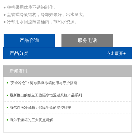
● 整机采用优质不锈钢制作。
● 盘管式冷凝结构，冷却效果好，出水量大。
● 冷却用水回流蒸发桶内，节约水资源。
● 放水阀可以排放桶内浓缩水，改善结垢条件。
● 缺水自动切断加热电源，待回流水补充到工作水位后继续加热。
产品咨询
服务电话
● 铜质浸入式加热管热效率高，使用寿命长。
产品分类
点击展开+
新闻资讯
“安全冷仓”：海尔防爆冰箱使用与守护指南
最新推出的独立工位隔水恒温融浆机产品系列
海尔血液冷藏箱：保障生命的温控科技
海尔干燥箱的三大优点讲解