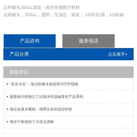
点样吸头200uL袋装 --海尔生物医疗耗材
点样吸头，200uL，透明，无滤芯，袋装； 1000支/袋，10袋/箱
产品咨询
服务电话
产品分类
点击展开+
新闻资讯
“安全冷仓”：海尔防爆冰箱使用与守护指南
最新推出的独立工位隔水恒温融浆机产品系列
海尔血液冷藏箱：保障生命的温控科技
海尔干燥箱的三大优点讲解