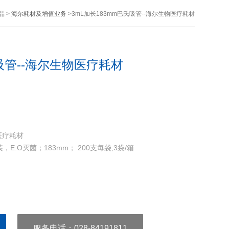
品
>
海尔耗材及增值业务
>3mL加长183mm巴氏吸管--海尔生物医疗耗材
氏吸管--海尔生物医疗耗材
医疗耗材
E.O灭菌；183mm； 200支每袋,3袋/箱
服务电话
：028-84191811