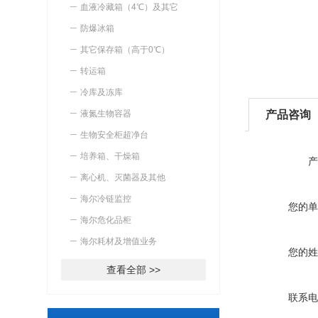
血液冷藏箱（4℃）及其它
防爆冰箱
其它保存箱（高于0℃）
转运箱
冷库及冻库
液氮生物容器
产品咨询
生物安全柜超净台
培养箱、干燥箱
产
离心机、灭菌器及其他
海尔冷链监控
您的单
海尔危化品柜
海尔耗材及增值业务
您的姓
查看全部 >>
联系电