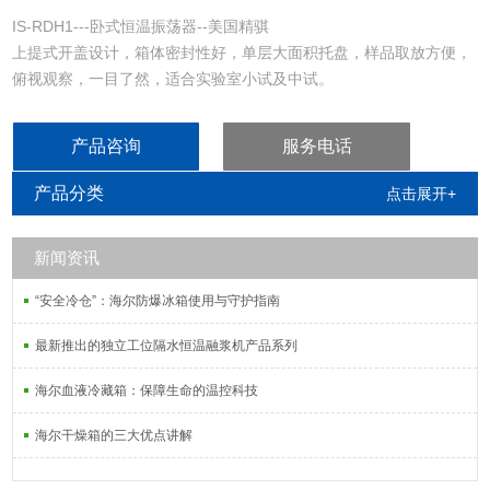
IS-RDH1---卧式恒温振荡器--美国精骐
上提式开盖设计，箱体密封性好，单层大面积托盘，样品取放方便，
俯视观察，一目了然，适合实验室小试及中试。
产品咨询
服务电话
产品分类
点击展开+
新闻资讯
“安全冷仓”：海尔防爆冰箱使用与守护指南
最新推出的独立工位隔水恒温融浆机产品系列
海尔血液冷藏箱：保障生命的温控科技
海尔干燥箱的三大优点讲解