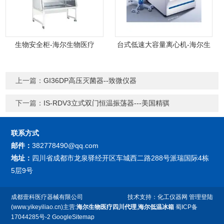
生物安全柜-海尔生物医疗
台式低速大容量离心机-海尔生
物医疗
上一篇：
GI36DP高压灭菌器--致微仪器
下一篇：
IS-RDV3立式双门恒温振荡器---美国精骐
联系方式
邮件：
382778490@qq.com
地址：
四川省成都市龙泉驿经开区车城西二路288号派瑞国际4栋
5层9号
成都壹科医疗器械有限公司
技术支持：
化工仪器网
管理登陆
(www.yikeyiliao.cn)主营:
海尔生物医疗四川代理
,
海尔低温冰箱
蜀ICP备
17044285号-2
GoogleSitemap