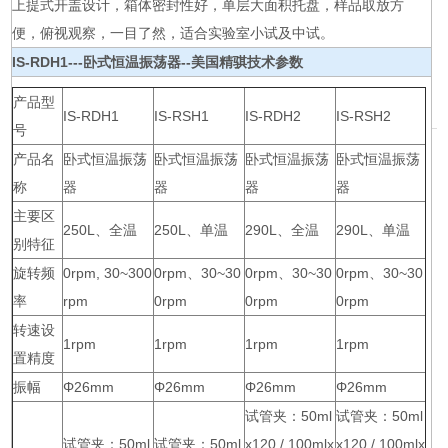
上提式开盖设计，箱体密封性好，单层大面积托盘，样品取放方
便，俯视观察，一目了然，适合实验室小试及中试。
IS-RDH1---
卧式恒温振荡器--美国精骐
技术参数
产品型
IS-RDH1
IS-RSH1
IS-RDH2
IS-RSH2
号
产品名
卧式恒温振荡
卧式恒温振荡
卧式恒温振荡
卧式恒温振荡
称
器
器
器
器
主要区
250L、全温
250L、单温
290L、全温
290L、单温
别特征
旋转频
0rpm, 30~300
0rpm、30~30
0rpm、30~30
0rpm、30~30
率
rpm
0rpm
0rpm
0rpm
转速设
1rpm
1rpm
1rpm
1rpm
置精度
振幅
Φ26mm
Φ26mm
Φ26mm
Φ26mm
试管夹：50ml
试管夹：50ml
试管夹：50ml
试管夹：50ml
x120 / 100mlx
x120 / 100mlx