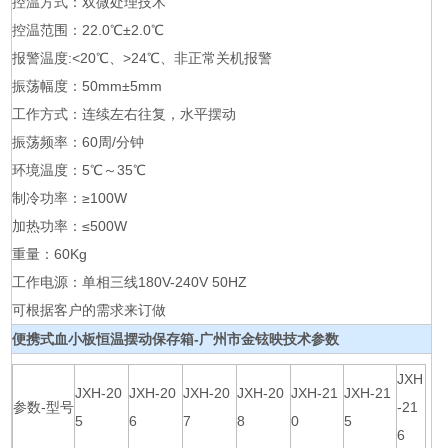
控温方式：双微处理技术
控温范围：22.0℃±2.0℃
报警温度:<20℃、>24℃、非正常关机报警
振荡幅度：50mm±5mm
工作方式：连续左右往复，水平摆动
振荡频率：60周/分钟
环境温度：5℃～35℃
制冷功率：≥100W
加热功率：≤500W
重量：60Kg
工作电源：单相三线180V-240V 50HZ
可根据客户的需求来订做
便携式血小板恒温摆动保存箱-广州市金铉映
技术参数
JXH
JXH-20
JXH-20
JXH-20
JXH-20
JXH-21
JXH-21
参数-型号
-21
5
6
7
8
0
5
6