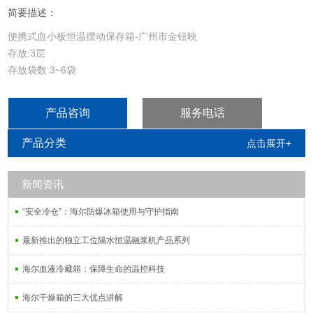
简要描述：
便携式血小板恒温摆动保存箱-广州市金铉映
存放:3层
存放袋数:3~6袋
控温精度:±0.1°C
产品咨询
服务电话
产品分类
点击展开+
新闻资讯
“安全冷仓”：海尔防爆冰箱使用与守护指南
最新推出的独立工位隔水恒温融浆机产品系列
海尔血液冷藏箱：保障生命的温控科技
海尔干燥箱的三大优点讲解