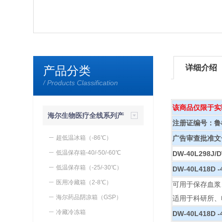
详细介绍
产品分类
/ Products Classification
该商品仅限于实
海尔生物医疗全线系列产
注册证编号：鲁械注
品
超低温冰箱（-86℃）
广告审查批准文号：
低温保存箱-40/-50/-60℃
DW-40L298
低温保存箱（-25/-30℃）
DW-40L418D
医用冷藏箱（2-8℃）
可用于保存血浆
海尔药品阴凉箱（GSP）
适用于科研所、
冷藏冷冻箱
DW-40L418D