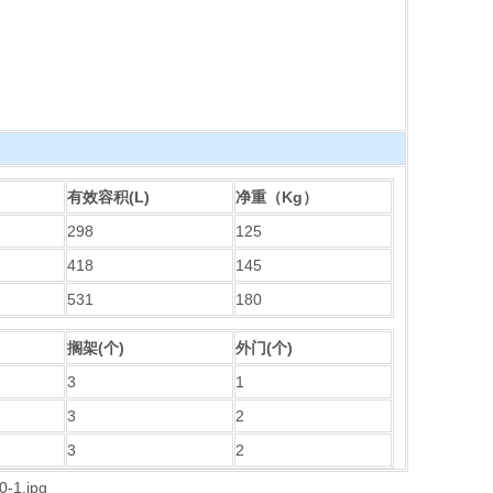
有效容积(L)
净重（Kg）
298
125
418
145
531
180
搁架(个)
外门(个)
3
1
3
2
3
2