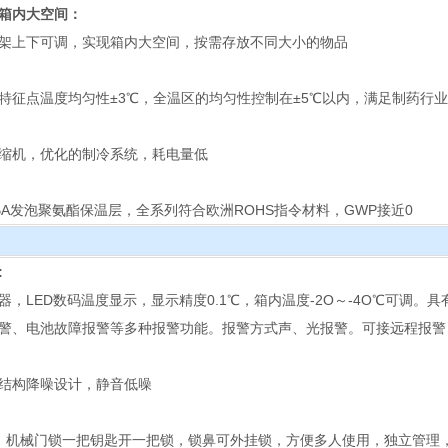
箱内大空间：
架上下可调，实现箱内大空间，按需存放不同大小的物品
特征点温度均匀性±3℃，全温区的均匀性控制在±5℃以内，满足制药行
缩机，优化的制冷系统，耗电量低
BA发泡聚氨酯保温层，全系列符合欧洲ROHS指令材料，GWP接近0
:
器，LED数码温度显示，显示精度0.1℃，箱内温度-2O～-4O℃可调
警、电池故障报警等多种报警功能。报警方式声、光报警。可接远程报警
结构降噪设计，静音低噪
，机械门锁一把钥匙开一把锁，锁鼻可外挂锁，方便多人使用，独立管理