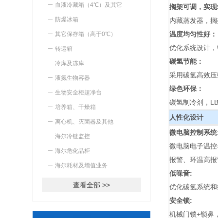
血液冷藏箱（4℃）及其它
搁架可调，实现
防爆冰箱
内藏蒸发器，搁
温度均匀性好：
其它保存箱（高于0℃）
优化系统设计，
转运箱
碳氢节能：
冷库及冻库
采用碳氢高效压
液氮生物容器
绿色环保：
生物安全柜超净台
碳氢制冷剂，L
培养箱、干燥箱
人性化设计
离心机、灭菌器及其他
微电脑控制系统
海尔冷链监控
微电脑电子温控
海尔危化品柜
报警、环温高报
海尔耗材及增值业务
低噪音:
查看全部 >>
优化碳氢系统和
安全锁:
机械门锁+锁鼻