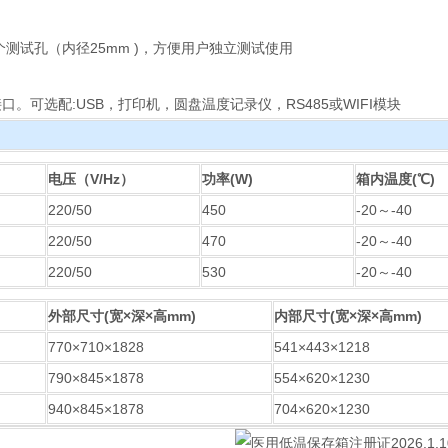
个测试孔（内径25mm )，方便用户独立测试使用
口。可选配:USB，打印机，圆盘温度记录仪，RS485或WIFI模块
电压（V/Hz）
功率(W)
箱内温度(℃)
220/50
450
-20～-40
220/50
470
-20～-40
220/50
530
-20～-40
外部尺寸(宽×深×高mm)
内部尺寸(宽×深×高mm)
770×710×1828
541×443×1218
790×845×1878
554×620×1230
940×845×1878
704×620×1230