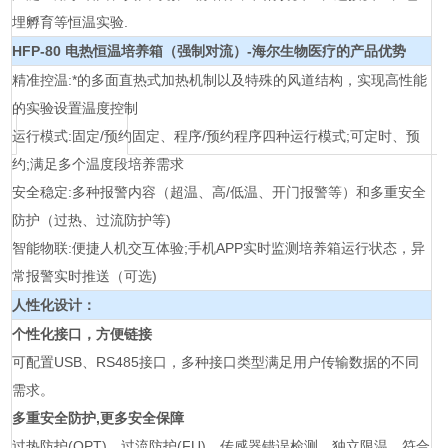
埋孵育等恒温实验.
HFP-80
电热恒温培养箱（强制对流）-海尔生物医疗
的产品优势
精准控温:*的多面直热式加热机制以及特殊的风道结构，实现高性能
的实验设置温度控制
运行模式:固定/预约固定、程序/预约程序四种运行模式;可定时、预
约;满足多个温度段培养需求
安全稳定:多种报警内容（超温、高/低温、开门报警等）和多重安全
防护（过热、过流防护等)
智能物联:便捷人机交互体验;手机APP实时监测培养箱运行状态，异
常报警实时推送（可选)
人性化设计：
个性化接口，方便链接
可配置USB、RS485接口，多种接口类型满足用户传输数据的不同
需求。
多重安全防护,更多安全保障
过热防护(OPT)、过流防护(FU)、传感器错误检测、独立限温，符合