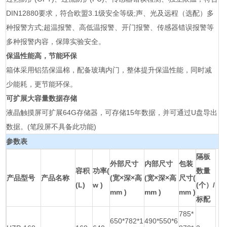
DIN12880要求，符合欧盟3.1级安全等级;声、光及远程（选配）多
种报警方式;超温报警、高低温报警、开门报警、传感器错误报警等
多种报警内容，保障实验安全。
保温性能高，节能环保
箱体采用铝箔保温棉，配备玻璃内门，整体提升保温性能，同时减
少能耗，更节能环保。
可扩展大容量数据存储
液晶触摸屏可扩展64G存储器，可存储15年数据，并可通过U盘导出
数据。(笔段屏不具备此功能)
参数表
隔板
外部尺寸
内部尺寸
包装
容积
功率(
数量
产品型号
产品名称
(宽×深×高
(宽×深×高
尺寸(
(L)
w )
(个）/
mm )
mm )
mm )
标配
785*
650*782*1
490*550*6