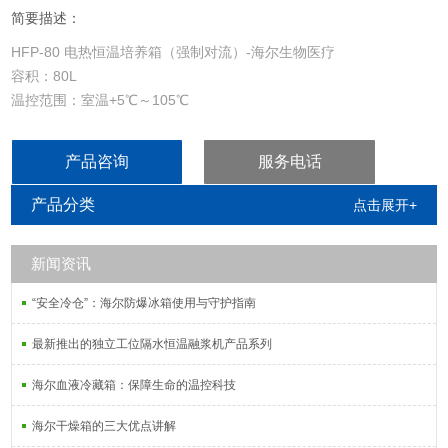
简要描述：
HFP-80 电热恒温培养箱（强制对流）-海尔生物医疗
容积：80L
温控范围：室温+5℃～105℃
温度均匀度：±0.5℃内
显示屏：7寸触摸显示屏
产品咨询
服务电话
对流方式：强制对流
软件：物联科技APP实时监测
产品分类
点击展开+
新闻资讯
“安全冷仓”：海尔防爆冰箱使用与守护指南
最新推出的独立工位隔水恒温融浆机产品系列
海尔血液冷藏箱：保障生命的温控科技
海尔干燥箱的三大优点讲解