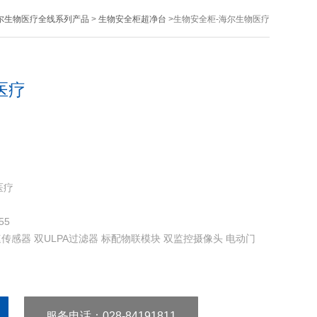
尔生物医疗全线系列产品
>
生物安全柜超净台
>生物安全柜-海尔生物医疗
医疗
医疗
55
速传感器 双ULPA过滤器 标配物联模块 双监控摄像头 电动门
服务电话
：028-84191811