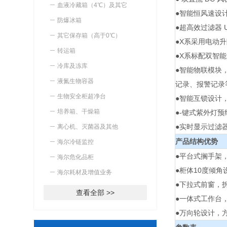
血液冷藏箱（4℃）及其它
●智能恒风速设
防爆冰箱
●超高效过滤器 
其它保存箱（高于0℃）
●X系采用电动
转运箱
●X系标配双智
冷库及冻库
●智能物联模块，
液氮生物容器
记录、报警记录
生物安全柜超净台
●智能互锁设计
培养箱、干燥箱
●-键式紫外灯
●实时显示过滤
离心机、灭菌器及其他
产品结构优势
海尔冷链监控
●平台式搁手架
海尔危化品柜
●柜体10度倾
海尔耗材及增值业务
●下拉式前窗，
查看全部 >>
●一体式工作台
●万向轮设计，