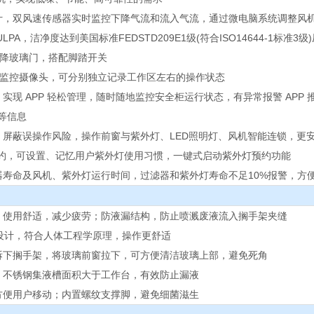
计，双风速传感器实时监控下降气流和流入气流，通过微电脑系统调整风
ULPA，洁净度达到美国标准FEDSTD209E1级(符合ISO14644-1标
升降玻璃门，搭配脚踏开关
能监控摄像头，可分别独立记录工作区左右的操作状态
实现 APP 轻松管理，随时随地监控安全柜运行状态，有异常报警 APP 
等信息
，屏蔽误操作风险，操作前窗与紫外灯、LED照明灯、风机智能连锁，更
预约，可设置、记忆用户紫外灯使用习惯，一键式启动紫外灯预约功能
器寿命及风机、紫外灯运行时间，过滤器和紫外灯寿命不足10%报警，方
，使用舒适，减少疲劳；防液漏结构，防止喷溅废液流入搁手架夹缝
角设计，符合人体工程学原理，操作更舒适
拆下搁手架，将玻璃前窗拉下，可方便清洁玻璃上部，避免死角
，不锈钢集液槽面积大于工作台，有效防止漏液
方便用户移动；内置螺纹支撑脚，避免细菌滋生