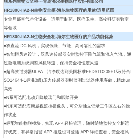
联系列生物安全柜---青岛海尔生物医疗股份有限公司
HR1800-IIA2-N
生物安全柜-海尔生物医疗
的用途
/
适用范围
专业局部空气净化设备，适用于制药、医疗卫生、高校科研实验室
等领域
HR1800-IIA2-N
生物安全柜-海尔生物医疗
的产品功能优势
●双直流 DC 风机，实现低噪、节能、高可靠性的需求
●智能恒风速设计，双风速传感器实时监控下降气流和流入气流，通
过微电脑系统调整风机转速，保持安全柜恒定风速
●超高效过滤器ULPA，洁净度达到美国标准FEDSTD209E1级(符合I
SO14644-1标准3级)压力传感器实时监测过滤器使用寿命，精zhun
高效
●N系可选配电动升降玻璃门和脚踏开关
●N系可选配海康威视监控摄像头，可分别独立记录工作区左右的操
作状态
●标配智能物联模块，实现 APP 轻松管理，随时随地监控安全柜运
行状态，有异常报警 APP 推送也可登陆 APP 详细查看，安全柜风