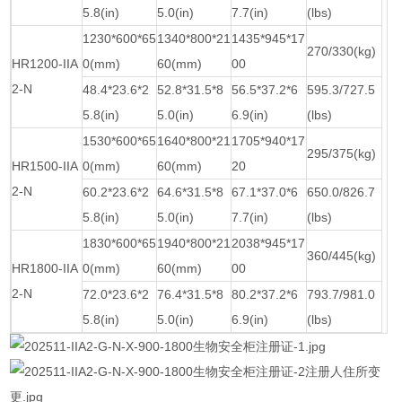
5.8(in)
5.0(in)
7.7(in)
(lbs)
1230*600*65
1340*800*21
1435*945*17
270/330(kg)
HR1200-IIA
0(mm)
60(mm)
00
2-N
48.4*23.6*2
52.8*31.5*8
56.5*37.2*6
595.3/727.5
5.8(in)
5.0(in)
6.9(in)
(lbs)
1530*600*65
1640*800*21
1705*940*17
295/375(kg)
HR1500-IIA
0(mm)
60(mm)
20
2-N
60.2*23.6*2
64.6*31.5*8
67.1*37.0*6
650.0/826.7
5.8(in)
5.0(in)
7.7(in)
(lbs)
1830*600*65
1940*800*21
2038*945*17
360/445(kg)
HR1800-IIA
0(mm)
60(mm)
00
2-N
72.0*23.6*2
76.4*31.5*8
80.2*37.2*6
793.7/981.0
5.8(in)
5.0(in)
6.9(in)
(lbs)