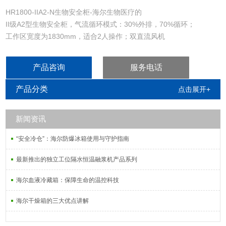
HR1800-IIA2-N生物安全柜-海尔生物医疗的
II级A2型生物安全柜，气流循环模式：30%外排，70%循环；
工作区宽度为1830mm，适合2人操作；双直流风机
LCD液晶屏，可显示风速、过滤器寿命、紫外灯预约时间、日期/时
间、正/负压力及排风量等参数
产品咨询
服务电话
紫外灯一键预约，标配物联模块
产品分类
点击展开+
新闻资讯
“安全冷仓”：海尔防爆冰箱使用与守护指南
最新推出的独立工位隔水恒温融浆机产品系列
海尔血液冷藏箱：保障生命的温控科技
海尔干燥箱的三大优点讲解