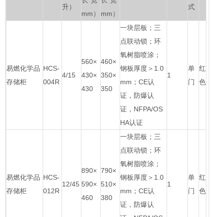
长*宽
长*宽
升）
式
mm）
mm）
一块层板；三
点联动锁；环
氧树脂喷涂；
560×
460×
易燃化学品
HCS-
钢板厚度＞1.0
单
红
4/15
430×
350×
1
存储柜
004R
mm；CE认
门
色
430
350
证，防爆认
证，NFPA/OS
HA认证
一块层板；三
点联动锁；环
氧树脂喷涂；
890×
790×
易燃化学品
HCS-
钢板厚度＞1.0
单
红
12/45
590×
510×
1
存储柜
012R
mm；CE认
门
色
460
380
证，防爆认