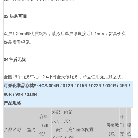
03 结构可靠
双层1.2mm厚优质钢板，喷涂后单层厚度接近1.4mm，货真价实，
好品质看得见。
04售后无忧
全国29个服务中心，24小时全天候服务，产品使用无后顾之忧。
可燃化学品存储柜HCS-004R / 012R / 015R / 022R / 030R / 45R /
60R / 90R / 110R
产品规格
外部
内部
容量
开
尺寸
尺寸
（加
层板数
门
颜
产品名称
型号
（高*
（高*
基本配置
伦/
（块）
方
色