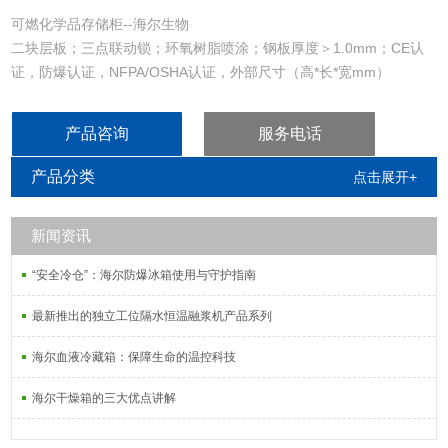
可燃化学品存储柜--海尔生物
二块层板；三点联动锁；环氧树脂喷涂；钢板厚度＞1.0mm；CE认
证，防爆认证，NFPA/OSHA认证，外部尺寸（高*长*宽mm）
1650*860*860，7天货期
产品咨询
服务电话
产品分类
点击展开+
新闻资讯
“安全冷仓”：海尔防爆冰箱使用与守护指南
最新推出的独立工位隔水恒温融浆机产品系列
海尔血液冷藏箱：保障生命的温控科技
海尔干燥箱的三大优点讲解