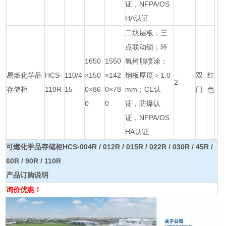
证，NFPA/OS
HA认证
二块层板；三
点联动锁；环
1650
1550
氧树脂喷涂；
易燃化学品
HCS-
110/4
×150
×142
钢板厚度＞1.0
双
红
2
存储柜
110R
15
0×86
0×78
mm；CE认
门
色
0
0
证，防爆认
证，NFPA/OS
HA认证
可燃化学品存储柜HCS-004R / 012R / 015R / 022R / 030R / 45R /
60R / 90R / 110R
产品订购说明
询价优惠！