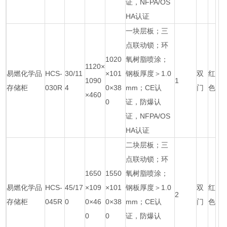
证，NFPA/OS
HA认证
一块层板；三
点联动锁；环
1020
氧树脂喷涂；
1120×
易燃化学品
HCS-
30/11
×101
钢板厚度＞1.0
双
红
1090
1
存储柜
030R
4
0×38
mm；CE认
门
色
×460
0
证，防爆认
证，NFPA/OS
HA认证
二块层板；三
点联动锁；环
1650
1550
氧树脂喷涂；
易燃化学品
HCS-
45/17
×109
×101
钢板厚度＞1.0
双
红
2
存储柜
045R
0
0×46
0×38
mm；CE认
门
色
0
0
证，防爆认