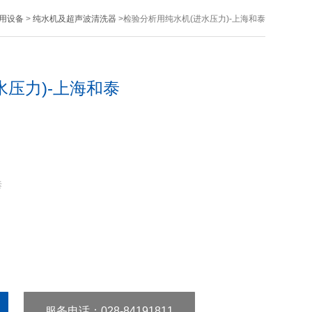
用设备
>
纯水机及超声波清洗器
>检验分析用纯水机(进水压力)-上海和泰
水压力)-上海和泰
泰
服务电话
：028-84191811