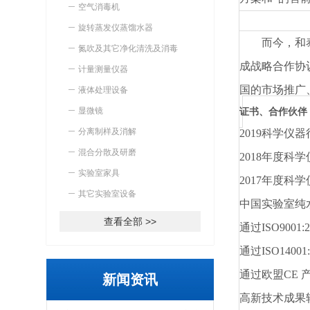
空气消毒机
旋转蒸发仪蒸馏水器
而今，和
氮吹及其它净化清洗及消毒
成战略合作协议
计量测量仪器
国的市场推广
液体处理设备
显微镜
证书、合作伙伴
分离制样及消解
2019科学
混合分散及研磨
2018年度科
实验室家具
2017年度科
其它实验室设备
中国实验室纯
查看全部 >>
通过
ISO900
通过
ISO140
通过欧盟
CE
新闻资讯
高新技术成果