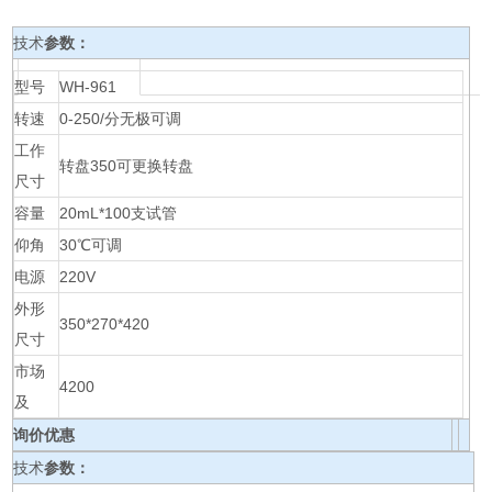
技术
参数：
型号
WH-961
转速
0-250/分无极可调
工作
转盘350可更换转盘
尺寸
容量
20mL*100支试管
仰角
30℃可调
电源
220V
外形
350*270*420
尺寸
市场
4200
及
询价优惠
技术
参数：