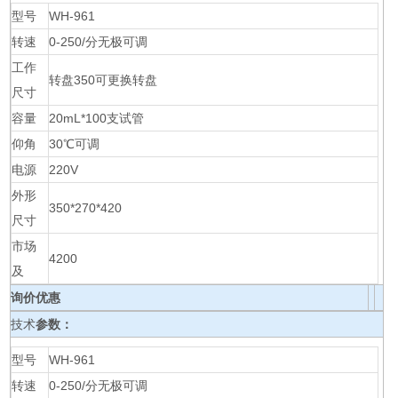
型号
WH-961
转速
0-250/分无极可调
工作
转盘350可更换转盘
尺寸
容量
20mL*100支试管
仰角
30℃可调
电源
220V
外形
350*270*420
尺寸
市场
4200
及
询价优惠
技术
参数：
型号
WH-961
转速
0-250/分无极可调