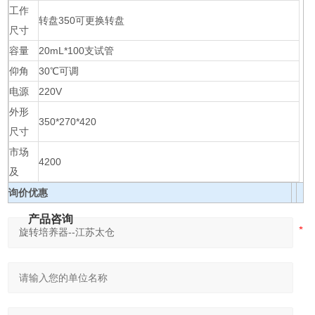
工作
转盘350可更换转盘
尺寸
容量
20mL*100支试管
仰角
30℃可调
电源
220V
外形
350*270*420
尺寸
市场
4200
及
询价优惠
产品咨询