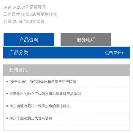
转速 0-250/分无极可调
工作尺寸 转盘350可更换转盘
容量 20mL*100支试管
仰角 30℃可调
产品咨询
服务电话
产品分类
点击展开+
新闻资讯
“安全冷仓”：海尔防爆冰箱使用与守护指南
最新推出的独立工位隔水恒温融浆机产品系列
海尔血液冷藏箱：保障生命的温控科技
海尔干燥箱的三大优点讲解