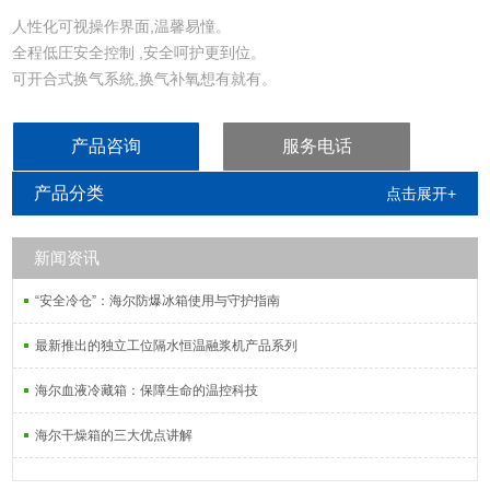
人性化可视操作界面,温馨易憧。
全程低圧安全控制 ,安全呵护更到位。
可开合式换气系統,换气补氧想有就有。
高亮鏡面内胆 ,除菌更轻松。
可視化隔温玻璃内部情况一目了然。
产品咨询
服务电话
小型可叠加式设计,更方便于实验操作。
全金属坚固外壳,承重没圧力。
产品分类
点击展开+
新闻资讯
“安全冷仓”：海尔防爆冰箱使用与守护指南
最新推出的独立工位隔水恒温融浆机产品系列
海尔血液冷藏箱：保障生命的温控科技
海尔干燥箱的三大优点讲解