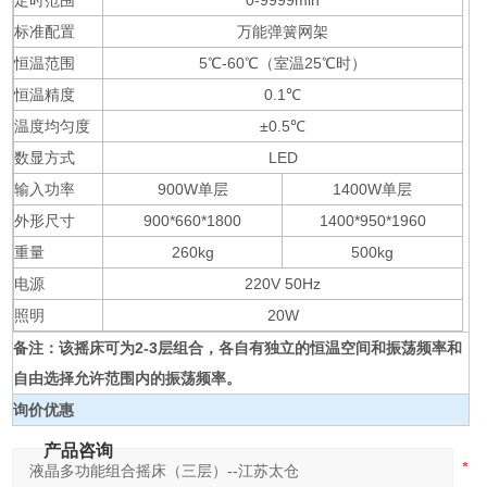
定时范围
0-9999min
标准配置
万能弹簧网架
恒温范围
5℃-60℃（室温25℃时）
恒温精度
0.1℃
温度均匀度
±0.5℃
数显方式
LED
输入功率
900W单层
1400W单层
外形尺寸
900*660*1800
1400*950*1960
重量
260kg
500kg
电源
220V 50Hz
照明
20W
备注：该摇床可为2-3层组合，各自有独立的恒温空间和振荡频率和
自由选择允许范围内的振荡频率。
询价优惠
产品咨询