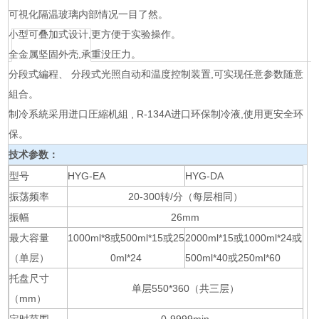
可視化隔温玻璃内部情况一目了然。
小型可叠加式设计,更方便于实验操作。
全金属坚固外壳,承重没圧力。
分段式編程、 分段式光照自动和温度控制装置,可实现任意参数随意
組合。
制冷系統采用迸口圧縮机組 , R-134A进口环保制冷液,使用更安全环
保。
技术参数：
型号
HYG-EA
HYG-DA
振荡频率
20-300转/分（每层相同）
振幅
26mm
最大容量
1000ml*8或500ml*15或25
2000ml*15或1000ml*24或
（单层）
0ml*24
500ml*40或250ml*60
托盘尺寸
单层550*360（共三层）
（mm）