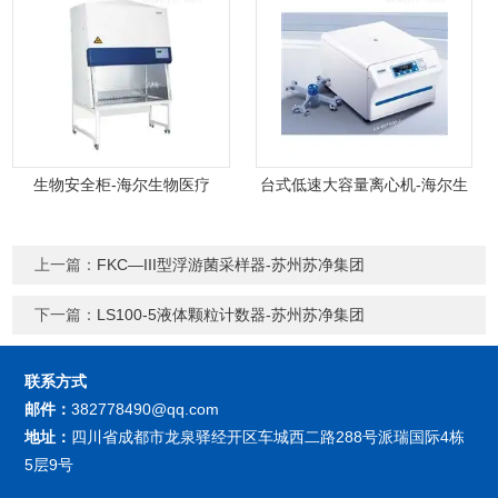
生物安全柜-海尔生物医疗
台式低速大容量离心机-海尔生
物医疗
上一篇：
FKC—III型浮游菌采样器-苏州苏净集团
下一篇：
LS100-5液体颗粒计数器-苏州苏净集团
联系方式
邮件：
382778490@qq.com
地址：
四川省成都市龙泉驿经开区车城西二路288号派瑞国际4栋
5层9号