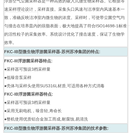
浮游空气尘菌采样器是一种高效的吸入式微生物采样器。它根据等
速采样理论设计，采样直接。采集头口风速与洁净室内风速基本一
致，准确反映洁净室内微生物的浓度。采样时，可使带尘菌空气均
匀撞击在培养皿内的琼脂表面，极大地提高了符合ISO14698-1标准
的活性粒子的采集效率。系统设计优化了撞击速度，保证了生物学
效率。
FKC-IB型
微生物浮游菌采样器-苏州苏净集团
的特点:
FKC-IIl浮游菌采样器特点:
●采样器可预设3档采样量
●低噪音泵采样
●壳体与采样头使用SUS316L材质,可适用各种方式消毒
FKC-IB浮游菌采样器特点:
●采样器可预设3档采样量
●采用无刷电机，噪音轻,寿命长
●整机使用优质铝合金加工而成,耐腐蚀,易清洗
FKC-IB型
微生物浮游菌采样器-苏州苏净集团
的技术参数: