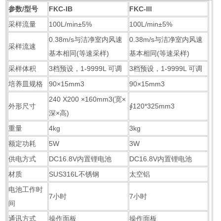
参数/型号
FKC-IB
FKC-IIl
采样流量
100L/min±5%
100L/min±5%
0.38m/s与洁净室内风速
0.38m/s与洁净室内风速
采样流速
基本相同(等速采样)
基本相同(等速采样)
采样体积
3档预设，1-9999L 可调
3档预设，1-9999L 可调
培养皿规格
90×15mm3
90×15mm3
240 X200 ×160mm3(宽×
外形尺寸
∮120*325mm3
深×高)
重量
4kg
3kg
额定功耗
5W
3W
供电方式
DC16.8V内置锂电池
DC16.8V内置锂电池
材质
SUS316L不锈钢
太空铝
电池工作时
7小时
7小时
间
通讯方式
操作面板
操作面板