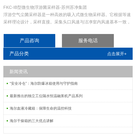
FKC-IB型微生物浮游菌采样器-苏州苏净集团
浮游空气尘菌采样器是一种高效的吸入式微生物采样器。它根据等速
采样理论设计，采样直接。采集头口风速与洁净室内风速基本一致，
准确反映洁净室内微生物的浓度。采样时，可使带尘菌空气均匀撞击
在培养皿内的琼脂表面，极大地提高了符合ISO14698-1标准的活性
产品咨询
服务电话
粒子的采集效率。系统设计优化了撞击速度，保证了生物学效率。
产品分类
点击展开+
新闻资讯
“安全冷仓”：海尔防爆冰箱使用与守护指南
最新推出的独立工位隔水恒温融浆机产品系列
海尔血液冷藏箱：保障生命的温控科技
海尔干燥箱的三大优点讲解