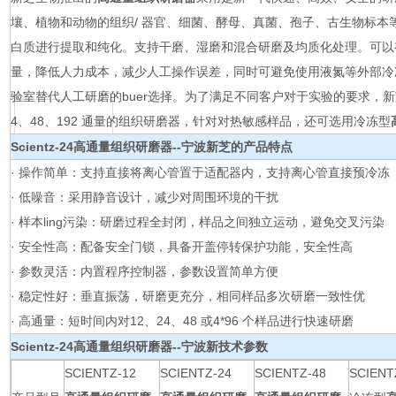
壤、植物和动物的组织/ 器官、细菌、酵母、真菌、孢子、古生物标本等的
白质进行提取和纯化。支持干磨、湿磨和混合研磨及均质化处理。可以
量，降低人力成本，减少人工操作误差，同时可避免使用液氮等外部冷
验室替代人工研磨的buer选择。为了满足不同客户对于实验的要求，新
4、48、192 通量的组织研磨器，针对对热敏感样品，还可选用冷冻型
Scientz-24
高通量组织研磨器
--宁波新芝的产品特点
· 操作简单：支持直接将离心管置于适配器内，支持离心管直接预冷冻
· 低噪音：采用静音设计，减少对周围环境的干扰
· 样本ling污染：研磨过程全封闭，样品之间独立运动，避免交叉污染
· 安全性高：配备安全门锁，具备开盖停转保护功能，安全性高
· 参数灵活：内置程序控制器，参数设置简单方便
· 稳定性好：垂直振荡，研磨更充分，相同样品多次研磨一致性优
· 高通量：短时间内对12、24、48 或4*96 个样品进行快速研磨
Scientz-24
高通量组织研磨器
--宁波新技术参数
SCIENTZ-12
SCIENTZ-24
SCIENTZ-48
SCIENT