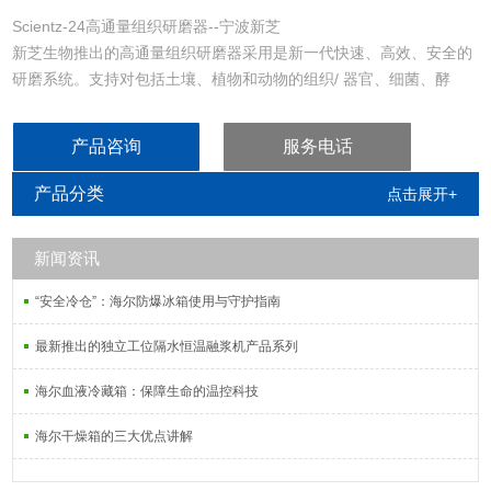
Scientz-24高通量组织研磨器--宁波新芝
新芝生物推出的高通量组织研磨器采用是新一代快速、高效、安全的
研磨系统。支持对包括土壤、植物和动物的组织/ 器官、细菌、酵
母、真菌、孢子、古生物标本等的原始DNA、RNA 和蛋白质进行提取
和纯化。
产品咨询
服务电话
产品分类
点击展开+
新闻资讯
“安全冷仓”：海尔防爆冰箱使用与守护指南
最新推出的独立工位隔水恒温融浆机产品系列
海尔血液冷藏箱：保障生命的温控科技
海尔干燥箱的三大优点讲解