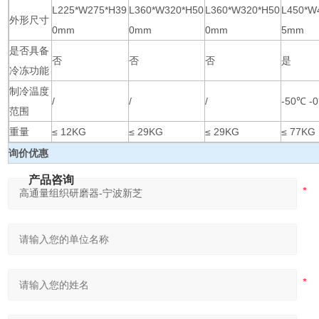
L225*W275*H39
L360*W320*H50
L360*W320*H50
L450*W
外形尺寸
0mm
0mm
0mm
5mm
是否具备
否
否
否
是
冷冻功能
制冷温度
/
/
/
-50℃ -
范围
重量
≤ 12KG
≤ 29KG
≤ 29KG
≤ 77KG
询价优惠
产品咨询