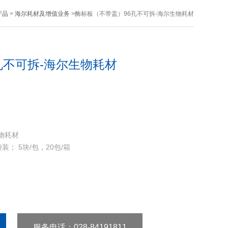
产品
>
海尔耗材及增值业务
>酶标板（不带盖）96孔不可拆-海尔生物耗材
孔不可拆-海尔生物耗材
物耗材
； 5块/包，20包/箱
服务电话
：028-84191811