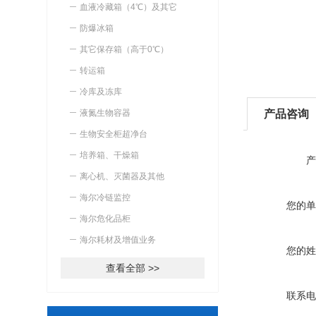
血液冷藏箱（4℃）及其它
防爆冰箱
其它保存箱（高于0℃）
转运箱
冷库及冻库
液氮生物容器
产品咨询
生物安全柜超净台
培养箱、干燥箱
产
离心机、灭菌器及其他
海尔冷链监控
您的单
海尔危化品柜
海尔耗材及增值业务
您的姓
查看全部 >>
联系电