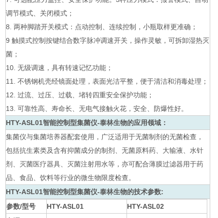
调节模式、关闭模式；
8. 两种脚踏开关模式：点动控制、连续控制，小瓶取样更准确；
9 触摸式控制按键结合数字脉冲调速开关，操作灵敏，可拆卸湿热灭
菌；
10. 无级调速，具有转速记忆功能；
11. 不锈钢机壳经镜面处理，表面光洁平整，便于清洁和消毒处理；
12. 过流、过压、过载、堵转四重安全保护功能；
13. 可靠性高、寿命长、无电气接触火花，安全、防爆性好。
HTY-ASL01
智能控制型集菌仪-泰林生物
的应用领域：
集菌仪与集菌培养器配套使用，广泛适用于无菌制剂的无菌检查，
包括抗生素类及含有抑菌成分的制剂、无菌原料药、大输液、水针
剂、灭菌医疗器具、灭菌注射用水等，亦可配合薄膜过滤器用于药
品、食品、饮料等行业的微生物限度检查。
HTY-ASL01
智能控制型集菌仪-泰林生物
的技术参数:
参数/型号
HTY-ASL01
HTY-ASL02