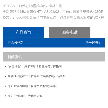
HTY-ASL01智能控制型集菌仪-泰林生物
全新智能控制型集菌仪HTY-ASL01/02，可自由选择常规模式和SOP
模式。shouci实现集菌仪与电脑互连，通过管理员输入标准的SOP程
序并传送至集菌仪，操作人员无需记忆繁琐的操作步骤和参数设置，
可根据标准SOP方法进行无菌检查，wanquan避免人为误操作带来的
产品咨询
服务电话
影响，使无菌检查更智能、更轻松，无菌检查结果更准确、可靠。
产品分类
点击展开+
新闻资讯
“安全冷仓”：海尔防爆冰箱使用与守护指南
最新推出的独立工位隔水恒温融浆机产品系列
海尔血液冷藏箱：保障生命的温控科技
海尔干燥箱的三大优点讲解