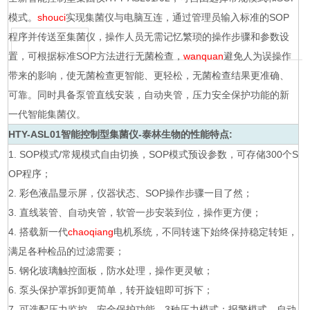
模式。
shouci
实现集菌仪与电脑互连，通过管理员输入标准的SOP
程序并传送至集菌仪，操作人员无需记忆繁琐的操作步骤和参数设
置，可根据标准SOP方法进行无菌检查，
wanquan
避免人为误操作
带来的影响，使无菌检查更智能、更轻松，无菌检查结果更准确、
可靠。同时具备泵管直线安装，自动夹管，压力安全保护功能的新
一代智能集菌仪。
HTY-ASL01
智能控制型集菌仪-泰林生物
的性能特点:
1. SOP模式/常规模式自由切换，SOP模式预设参数，可存储300个S
OP程序；
2. 彩色液晶显示屏，仪器状态、SOP操作步骤一目了然；
3. 直线装管、自动夹管，软管一步安装到位，操作更方便；
4. 搭载新一代
chaoqiang
电机系统，不同转速下始终保持稳定转矩，
满足各种检品的过滤需要；
5. 钢化玻璃触控面板，防水处理，操作更灵敏；
6. 泵头保护罩拆卸更简单，转开旋钮即可拆下；
7. 可选配压力监控、安全保护功能。3种压力模式：报警模式、自动